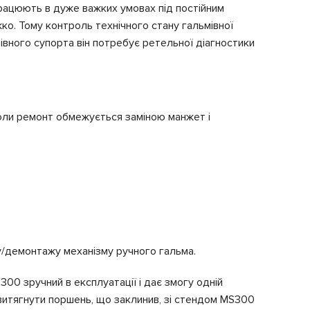
 працюють в дуже важких умовах під постійним
жко. Тому контроль технічного стану гальмівної
мівного супорта він потребує ретельної діагностики
коли ремонт обмежується заміною манжет і
у/демонтажу механізму ручного гальма.
00 зручний в експлуатації і дає змогу одній
витягнути поршень, що заклинив, зі стендом MS300