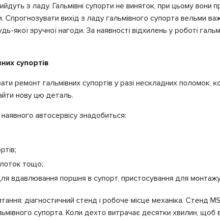
вийдуть з ладу. Гальмівні супорти не виняток, при цьому вони
ри. Спрогнозувати вихід з ладу гальмівного супорта вельми ва
удь-якої зручної нагоди. За наявності відхилень у роботі галь
них супортів
ати ремонт гальмівних супортів у разі нескладних поломок, 
найти нову цю деталь.
і наявного автосервісу знадобиться:
ртів;
олоток тощо;
я для вдавлювання поршня в супорт, пристосування для монтаж
ання: діагностичний стенд і робоче місце механіка. Стенд MS3
льмівного супорта. Коли дехто витрачає десятки хвилин, щоб 