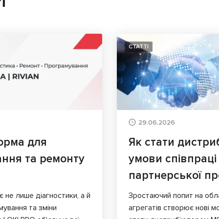
И
СТАТТІ
29.06.2026
орма для
Як стати дистри
ання та ремонту
умови співпраці
партнерської п
є не лише діагностики, а й
Зростаючий попит на обл
мування та зміни
агрегатів створює нові мо