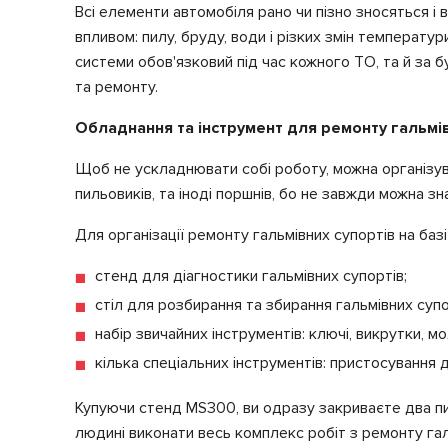
Всі елементи автомобіля рано чи пізно зносяться і 
впливом: пилу, бруду, води і різких змін температу
системи обов'язковий під час кожного ТО, та й за б
та ремонту.
Обладнання та інструмент для ремонту гальмів
Щоб не ускладнювати собі роботу, можна організув
пильовиків, та іноді поршнів, бо не завжди можна з
Для організації ремонту гальмівних супортів на баз
стенд для діагностики гальмівних супортів;
стіл для розбирання та збирання гальмівних супо
набір звичайних інструментів: ключі, викрутки, м
кілька спеціальних інструментів: пристосуванн
Купуючи стенд MS300, ви одразу закриваєте два пит
людині виконати весь комплекс робіт з ремонту га