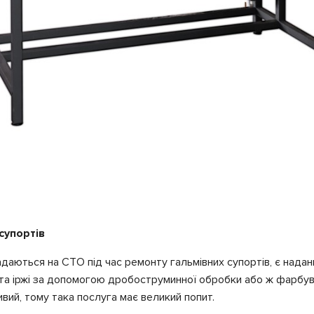
супортів
адаються на СТО під час ремонту гальмівних супортів, є над
 та іржі за допомогою дробоструминної обробки або ж фарбу
ивий, тому така послуга має великий попит.