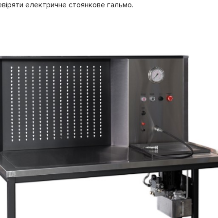
евіряти електричне стоянкове гальмо.