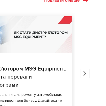
Показати більше
СТАТТІ
27.05.202
б’ютором MSG Equipment:
Діагнос
 та переваги
порівня
рограми
У статті ро
гальмівних 
аднання для ремонту автомобільних
обладнання т
жливості для бізнесу. Дізнайтеся, як