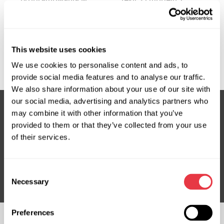
programowania w
Tesli 3 i modelu Y
obwodzie
przez interfejs
mikrokontrolerów z
1000Base-T1
rodziny PowerPC
This website uses cookies
We use cookies to personalise content and ads, to
provide social media features and to analyse our traffic.
We also share information about your use of our site with
our social media, advertising and analytics partners who
may combine it with other information that you’ve
provided to them or that they’ve collected from your use
Subskrybuj nasz newsletter
of their services.
Nie przegap ekskluzywnych ofert i rabatów
Subskrybuj
Consent
Necessary
Selection
Preferences