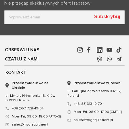
Nie przegap ekskluzywnych ofert i rabatów
Subskrybuj
OBSERWUJ NAS
CZATUJ Z NAMI
KONTAKT
Przedstawicielstwo na
Przedstawicielstwo w Polsce
Ukrainie
ul. Familijna 27, Warszawa 03-197,
ul. Mykoly Hrinchenka 18, Kijów
Poland
03039,Ukraina
+48 (83) 313-19-70
+38 (057) 728-49-64
Mon–Fri, 08:00–17:00 (GMT+1)
Mon–Fri, 09:00–18:00 (UTC+3)
sales@msgequipment.pl
sales@msg.equipment