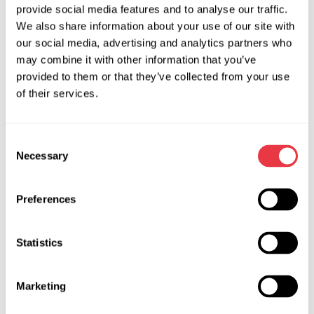
provide social media features and to analyse our traffic.
kosztowne i bardziej skomplikowane naprawy i konserwację.
We also share information about your use of our site with
Zalety i wady klimatyzatora
our social media, advertising and analytics partners who
may combine it with other information that you’ve
Główną zaletą klimatyzatorów jest prostota konstrukcji.
provided to them or that they’ve collected from your use
Oznacza to mniej elektryki i elektroniki - tańsze naprawy i
of their services.
konserwacja. Ponadto samochody z klimatyzacją są tańsze
niż te z klimatyzacją.
Wady:
Consent
Necessary
Selection
aby utrzymać komfortową temperaturę w kabinie, trzeba
zmieniać tryb pracy klimatyzacji;
Preferences
łatwo się przeziębić;
brak możliwości stworzenia komfortowego środowiska w
różnych częściach samochodu.
Statistics
Co wybrać - klimatyzację czy klimę?
Marketing
Systemy te znacznie różnią się od siebie: klimatyzacja jest
prostsza i tańsza, klimatyzacja jest bardziej złożona, droższa