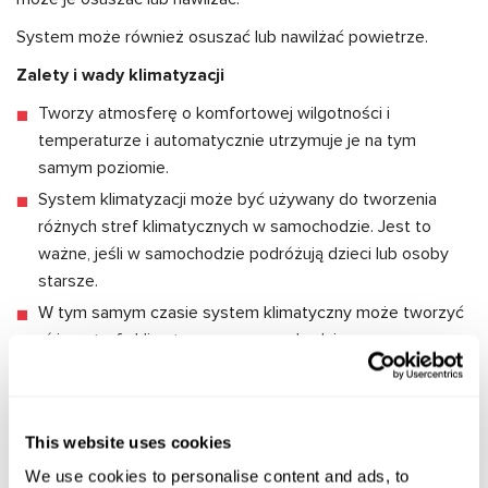
System może również osuszać lub nawilżać powietrze.
Zalety i wady klimatyzacji
Tworzy atmosferę o komfortowej wilgotności i
temperaturze i automatycznie utrzymuje je na tym
samym poziomie.
System klimatyzacji może być używany do tworzenia
różnych stref klimatycznych w samochodzie. Jest to
ważne, jeśli w samochodzie podróżują dzieci lub osoby
starsze.
W tym samym czasie system klimatyczny może tworzyć
różne strefy klimatyczne w samochodzie.
Szansa na przeziębienie jest znacznie mniejsza.
System klimatyczny odpowiada za ciepło, chłód (tj.
włączenie klimatyzacji i nagrzewnicy) oraz wilgotność.
This website uses cookies
We use cookies to personalise content and ads, to
Wady obejmują bardziej złożoną konstrukcję, co oznacza