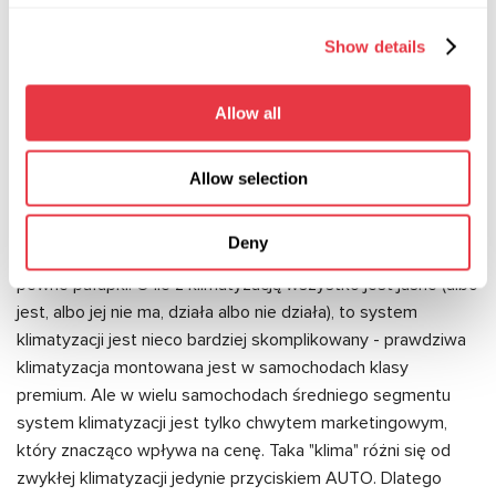
i wielofunkcyjna. Wybierając klimatyzator lub system
Show details
klimatyzacji, należy kierować się możliwościami finansowymi
i podstawowymi potrzebami. Jeśli potrzebujesz tylko
chłodnego powietrza w salonie - klimatyzator poradzi sobie
Allow all
z tym zadaniem całkiem dobrze. Jeśli ważne jest stworzenie
komfortowych warunków dla wszystkich pasażerów,
Allow selection
wybierz samochód z systemem klimatyzacji i oczywiście
przygotuj się na wyższe koszty.
Deny
Ważne jest również, aby zdać sobie sprawę, że istnieją
pewne pułapki. O ile z klimatyzacją wszystko jest jasne (albo
jest, albo jej nie ma, działa albo nie działa), to system
klimatyzacji jest nieco bardziej skomplikowany - prawdziwa
klimatyzacja montowana jest w samochodach klasy
premium. Ale w wielu samochodach średniego segmentu
system klimatyzacji jest tylko chwytem marketingowym,
który znacząco wpływa na cenę. Taka "klima" różni się od
zwykłej klimatyzacji jedynie przyciskiem AUTO. Dlatego