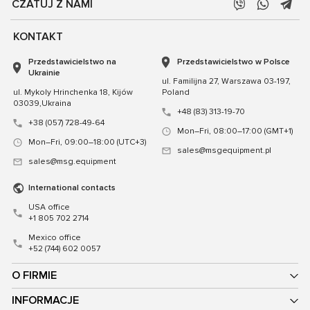
CZATUJ Z NAMI
KONTAKT
Przedstawicielstwo na
Przedstawicielstwo w Polsce
Ukrainie
ul. Familijna 27, Warszawa 03-197,
ul. Mykoly Hrinchenka 18, Kijów
Poland
03039,Ukraina
+48 (83) 313-19-70
+38 (057) 728-49-64
Mon–Fri, 08:00–17:00 (GMT+1)
Mon–Fri, 09:00–18:00 (UTC+3)
sales@msgequipment.pl
sales@msg.equipment
International contacts
USA office
+1 805 702 2714
Mexico office
+52 (744) 602 0057
O FIRMIE
INFORMACJE