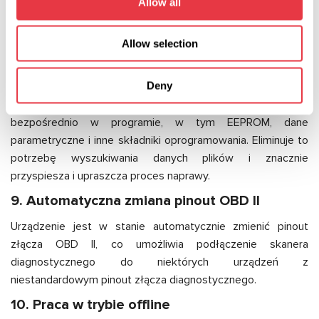
Allow all
współpracy wzmacniacza z konkretnym
samochodem.
Allow selection
Usuwanie powiązania przekładni z samochodem,
aby można było jej użyć w innym samochodzie.
Deny
Tester zawiera również pliki oprogramowania układowego
bezpośrednio w programie, w tym EEPROM, dane
parametryczne i inne składniki oprogramowania. Eliminuje to
potrzebę wyszukiwania danych plików i znacznie
przyspiesza i upraszcza proces naprawy.
9. Automatyczna zmiana pinout OBD II
Urządzenie jest w stanie automatycznie zmienić pinout
złącza OBD II, co umożliwia podłączenie skanera
diagnostycznego do niektórych urządzeń z
niestandardowym pinout złącza diagnostycznego.
10. Praca w trybie offline