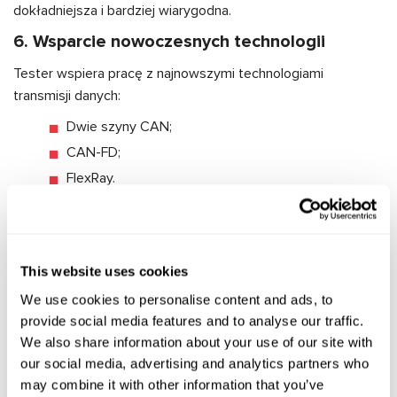
dokładniejsza i bardziej wiarygodna.
6. Wsparcie nowoczesnych technologii
Tester wspiera pracę z najnowszymi technologiami
transmisji danych:
Dwie szyny CAN;
CAN-FD;
FlexRay.
Zapewnia to kompatybilność testera MS561 PRO z
najnowszymi modelami samochodów.
7. Funkcje diagnostyczne
This website uses cookies
We use cookies to personalise content and ads, to
Tester posiada zaawansowany zestaw funkcji
provide social media features and to analyse our traffic.
diagnostycznych, w tym:
We also share information about your use of our site with
Odczyt błędów DTC z podziałem na krytyczne i
our social media, advertising and analytics partners who
nie.
may combine it with other information that you’ve