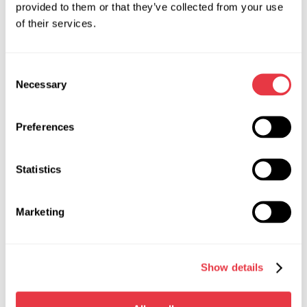
Live Data — funkcja umożliwiająca podgląd
provided to them or that they’ve collected from your use
parametrów pracy systemu w czasie rzeczywistym.
of their services.
Odczyt danych o urządzeniu z jednostki sterującej:
VIN, wersja sprzętowa, wersja oprogramowania itp.
Consent
Dokładny pomiar pobieranego prądu i porównanie
Necessary
Selection
go z wartością odniesienia, co pozwala na
dokładniejsze wykrycie usterek.
Preferences
Osobno należy zauważyć, że tester MS561 PRO jest w
stanie w pełni zdiagnozować przekładni kierownicze Tesli
Statistics
(odczyt dtc/alert, live data).
8. Funkcje specjalne
Marketing
Tester zawiera zestaw specjalnych funkcji, które pozwalają:
Usuwanie błędów, których nie można usunąć w
Show details
klasyczny sposób usuwania błędów.
Załadowanie danych parametrycznych do
przekładni lub zmiana VIN do prawidłowej