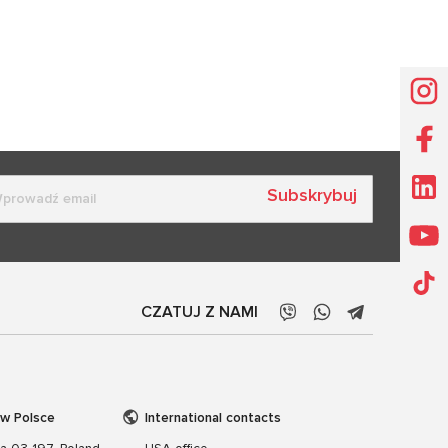
Subskrybuj
CZATUJ Z NAMI
 w Polsce
International contacts