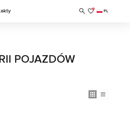
takty
0
PL
RII POJAZDÓW