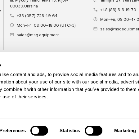
ul. Mykoly Hrinchenka 18, Kijów
ul. Familijna 27, Warsza
03039,Ukraina
+48 (83) 313-19-70
e
+38 (057) 728-49-64
Mon–Fri, 08:00–17:
Mon–Fri, 09:00–18:00 (UTC+3)
sales@msgequipmen
sales@msg.equipment
s
Sprzęt
Narzędzie specjalne
Szkol
ise content and ads, to provide social media features and to an
rmation about your use of our site with our social media, advertis
 combine it with other information that you’ve provided to them o
 use of their services.
Preferences
Statistics
Marketing