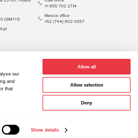
wa 03-197, Poland
USA office
+1 805 702 2714
Mexico office
00 (GMT+1)
+52 (744) 602 0057
t.pl
enie
Kable
Oprogramowanie
Allow all
alyse our
ing and
Allow selection
r that
Sitemap
Polityka prywatności
Deny
Show details