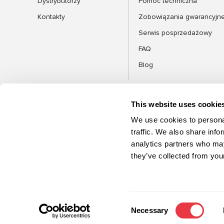
Dystrybutorzy
Pomoc techniczna
Kontakty
Zobowiązania gwarancyjn
Serwis posprzedażowy
FAQ
Blog
This website uses cookie
KATEGORIE
We use cookies to personal
traffic. We also share info
analytics partners who may
©2026 MSG Equipment. Wszelkie prawa
they’ve collected from your
zastrzeżone
Consent
Necessary
Selection