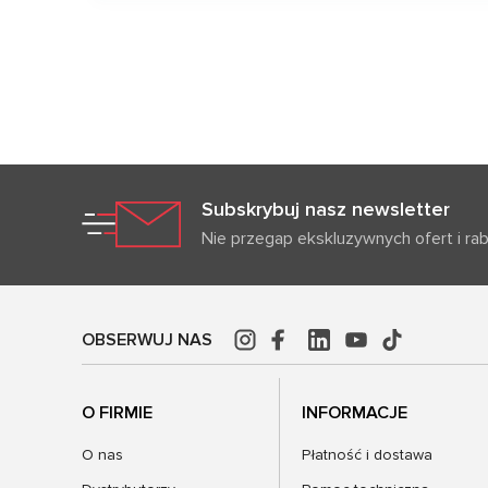
Zapytaj o cenę
Subskrybuj nasz newsletter
Nie przegap ekskluzywnych ofert i ra
OBSERWUJ NAS
O FIRMIE
INFORMACJE
O nas
Płatność i dostawa