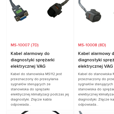
Pokrycie pojazdów
TESLA, TOYOTA
Pokrycie pojazdów
BM
ME
PE
PO
VO
MS-10007 (7D)
MS-10008 (8D)
Kabel alarmowy do
Kabel alarmowy 
diagnostyki sprężarki
diagnostyki spręż
elektrycznej VAG
elektrycznej VAG
Kabel do stanowiska MS112 jest
Kabel do stanowiska 
przeznaczony do przesyłania
przeznaczony do prze
sygnałów sterujących ze
sygnałów sterujących
stanowiska do sprężarki
stanowiska do sprężar
elektrycznej klimatyzacji podczas jej
elektrycznej klimatyza
diagnostyki. Złącze kabla
diagnostyki. Złącze k
odpowiada...
odpowiada...