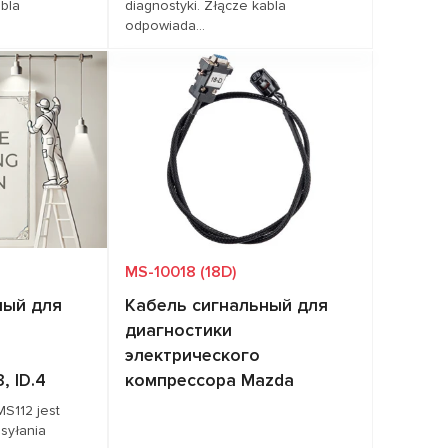
abla
diagnostyki. Złącze kabla
odpowiada...
cenę
Zapytaj o cenę
EVROLET,
Pokrycie pojazdów
AUDI, CITROEN,
RYSLER
CUPRA, DS,
MERCEDES-BENZ,
OPEL, PEUGEOT,
SEAT, VW
MS-10018 (18D)
ный для
Кабель сигнальный для
диагностики
электрического
, ID.4
компрессора Mazda
MS112 jest
syłania