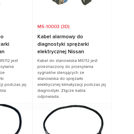
MS-10003 (3D)
do
Kabel alarmowy do
arki
diagnostyki sprężarki
an
elektrycznej Nissan
MS112 jest
Kabel do stanowiska MS112 jest
syłania
przeznaczony do przesyłania
 ze
sygnałów sterujących ze
ki
stanowiska do sprężarki
cji podczas jej
elektrycznej klimatyzacji podczas jej
abla
diagnostyki. Złącze kabla
odpowiada...
cenę
Zapytaj o cenę
SSAN
Pokrycie pojazdów
NISSAN, RENAULT