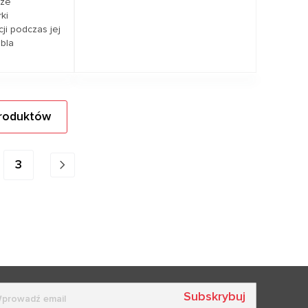
 ze
ki
cji podczas jej
abla
cenę
Zapytaj o cenę
produktów
DI, SKODA, VW
Pokrycie pojazdów
MAZDA
3
Subskrybuj