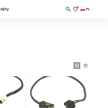
takty
0
PL