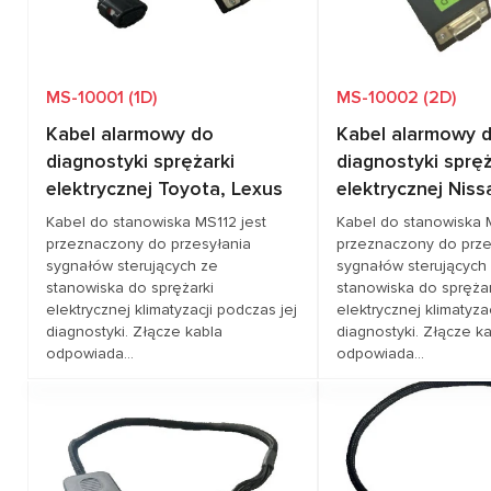
MS-10001 (1D)
MS-10002 (2D)
Kabel alarmowy do
Kabel alarmowy 
diagnostyki sprężarki
diagnostyki spręż
elektrycznej Toyota, Lexus
elektrycznej Niss
Kabel do stanowiska MS112 jest
Kabel do stanowiska 
przeznaczony do przesyłania
przeznaczony do prze
sygnałów sterujących ze
sygnałów sterujących
stanowiska do sprężarki
stanowiska do sprężar
elektrycznej klimatyzacji podczas jej
elektrycznej klimatyza
diagnostyki. Złącze kabla
diagnostyki. Złącze k
odpowiada...
odpowiada...
Zapytaj o cenę
Zapytaj o 
Pokrycie pojazdów
LEXUS, NISSAN,
Pokrycie pojazdów
NI
TOYOTA