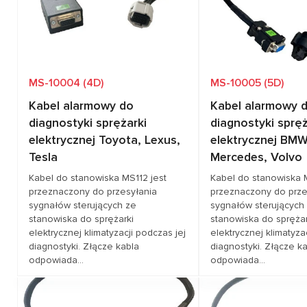
MS-10004 (4D)
MS-10005 (5D)
Kabel alarmowy do
Kabel alarmowy 
diagnostyki sprężarki
diagnostyki spręż
elektrycznej Toyota, Lexus,
elektrycznej BMW
Tesla
Mercedes, Volvo
Kabel do stanowiska MS112 jest
Kabel do stanowiska 
przeznaczony do przesyłania
przeznaczony do prze
sygnałów sterujących ze
sygnałów sterujących
stanowiska do sprężarki
stanowiska do sprężar
elektrycznej klimatyzacji podczas jej
elektrycznej klimatyza
diagnostyki. Złącze kabla
diagnostyki. Złącze k
odpowiada...
odpowiada...
Zapytaj o cenę
Zapytaj o 