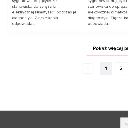
sygnałów sterujących ze
sygnałów sterujących
stanowiska do sprężarki
stanowiska do sprężar
elektrycznej klimatyzacji podczas jej
elektrycznej klimatyza
diagnostyki. Złącze kabla
diagnostyki. Złącze k
odpowiada...
odpowiada...
Zapytaj o cenę
Zapytaj o 
Pokaż więcej 
Pokrycie pojazdów
HONDA
Pokrycie pojazdów
AU
1
2