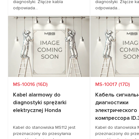
diagnostyki. Złącze kabla
diagnostyki. Złącze k
odpowiada...
odpowiada...
Zapytaj o cenę
Zapytaj o 
Pokrycie pojazdów
TESLA
Pokrycie pojazdów
CH
CH
MS-10016 (16D)
MS-10017 (17D)
Kabel alarmowy do
Кабель сигналь
diagnostyki sprężarki
диагностики
elektrycznej Honda
электрического
компрессора ID.3
Kabel do stanowiska MS112 jest
Kabel do stanowiska 
przeznaczony do przesyłania
przeznaczony do prze