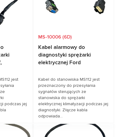
MS-10006 (6D)
do
Kabel alarmowy do
arki
diagnostyki sprężarki
,
elektrycznej Ford
MS112 jest
Kabel do stanowiska MS112 jest
syłania
przeznaczony do przesyłania
 ze
sygnałów sterujących ze
ki
stanowiska do sprężarki
cji podczas jej
elektrycznej klimatyzacji podczas jej
abla
diagnostyki. Złącze kabla
odpowiada...
cenę
Zapytaj o cenę