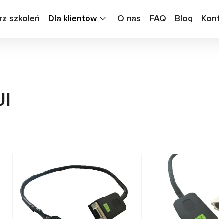
rz szkoleń
Dla klientów
O nas
FAQ
Blog
Kon
JI