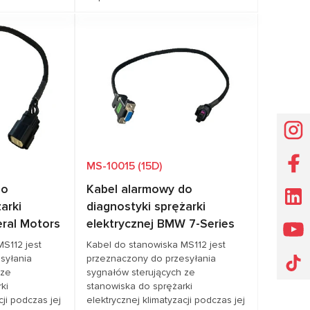
cenę
Zapytaj o cenę
YOTA
Pokrycie pojazdów
HYUNDAI, KIA,
TOYOTA
MS-10015 (15D)
do
Kabel alarmowy do
arki
diagnostyki sprężarki
eral Motors
elektrycznej BMW 7-Series
MS112 jest
Kabel do stanowiska MS112 jest
syłania
przeznaczony do przesyłania
 ze
sygnałów sterujących ze
ki
stanowiska do sprężarki
cji podczas jej
elektrycznej klimatyzacji podczas jej