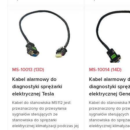
Zapytaj o cenę
Zapytaj o 
Pokrycie pojazdów
NISSAN
Pokrycie pojazdów
TO
MS-10013 (13D)
MS-10014 (14D)
Kabel alarmowy do
Kabel alarmowy 
diagnostyki sprężarki
diagnostyki spręż
elektrycznej Tesla
elektrycznej Gen
Kabel do stanowiska MS112 jest
Kabel do stanowiska 
przeznaczony do przesyłania
przeznaczony do prze
sygnałów sterujących ze
sygnałów sterujących
stanowiska do sprężarki
stanowiska do sprężar
elektrycznej klimatyzacji podczas jej
elektrycznej klimatyza