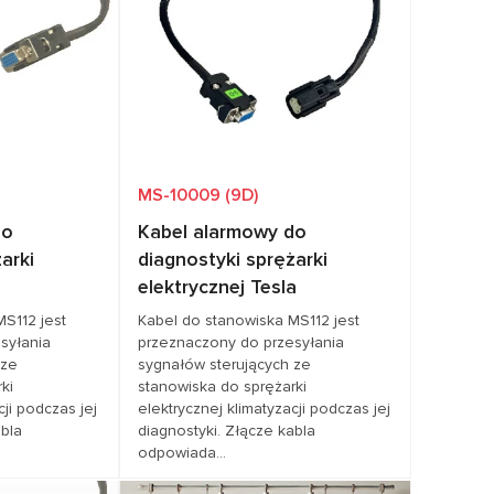
W, LAND ROVER,
Pokrycie pojazdów
FORD
RCEDES-BENZ,
UGEOT,
LESTAR, SMART,
LVO
MS-10009 (9D)
do
Kabel alarmowy do
arki
diagnostyki sprężarki
elektrycznej Tesla
MS112 jest
Kabel do stanowiska MS112 jest
syłania
przeznaczony do przesyłania
 ze
sygnałów sterujących ze
ki
stanowiska do sprężarki
cji podczas jej
elektrycznej klimatyzacji podczas jej
abla
diagnostyki. Złącze kabla
odpowiada...