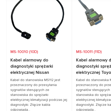
Zapytaj o cenę
Zapytaj o 
Pokrycie pojazdów
AUDI, PORSCHE
Pokrycie pojazdów
AU
V
MS-10010 (10D)
MS-10011 (11D)
Kabel alarmowy do
Kabel alarmowy 
diagnostyki sprężarki
diagnostyki spręż
elektrycznej Nissan
elektrycznej Toy
Kabel do stanowiska MS112 jest
Kabel do stanowiska 
przeznaczony do przesyłania
przeznaczony do prze
sygnałów sterujących ze
sygnałów sterujących
stanowiska do sprężarki
stanowiska do sprężar
elektrycznej klimatyzacji podczas jej
elektrycznej klimatyza
diagnostyki. Złącze kabla
diagnostyki. Złącze k
odpowiada...
odpowiada...