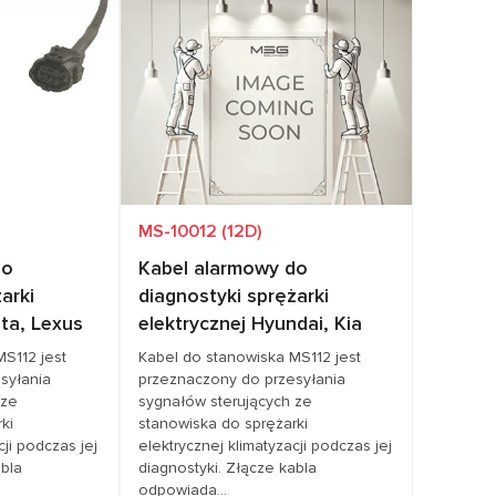
cenę
Zapytaj o cenę
DI, SEAT, SKODA,
Pokrycie pojazdów
TESLA
W
MS-10012 (12D)
do
Kabel alarmowy do
arki
diagnostyki sprężarki
ota, Lexus
elektrycznej Hyundai, Kia
MS112 jest
Kabel do stanowiska MS112 jest
syłania
przeznaczony do przesyłania
 ze
sygnałów sterujących ze
ki
stanowiska do sprężarki
cji podczas jej
elektrycznej klimatyzacji podczas jej
abla
diagnostyki. Złącze kabla
odpowiada...