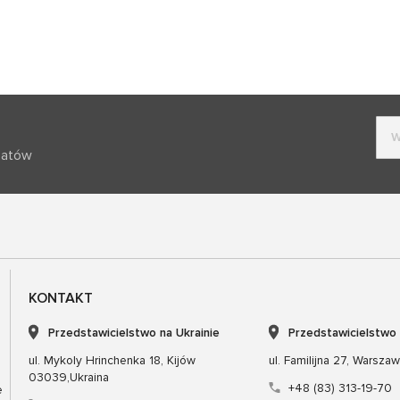
batów
KONTAKT
Przedstawicielstwo na Ukrainie
Przedstawicielstwo
ul. Mykoly Hrinchenka 18, Kijów
ul. Familijna 27, Warsza
03039,Ukraina
+48 (83) 313-19-70
e