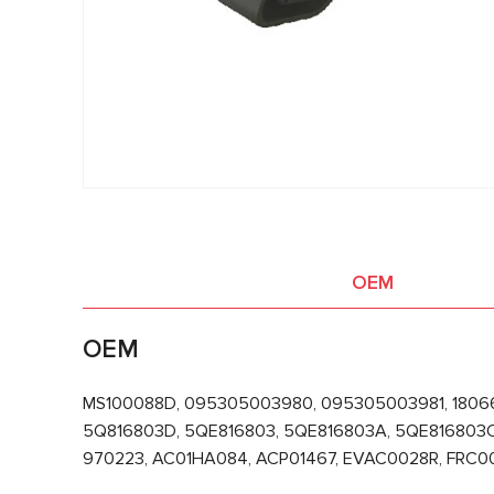
OEM
OEM
MS100088D, 095305003980, 095305003981, 18066,
5Q816803D, 5QE816803, 5QE816803A, 5QE816803C
970223, AC01HA084, ACP01467, EVAC0028R, FRC