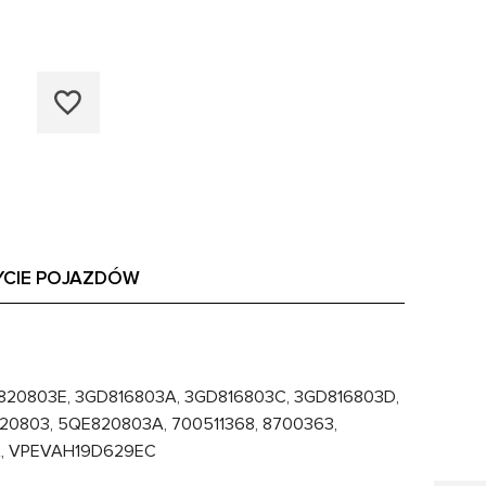
YCIE POJAZDÓW
E820803E, 3GD816803A, 3GD816803C, 3GD816803D,
20803, 5QE820803A, 700511368, 8700363,
A, VPEVAH19D629EC