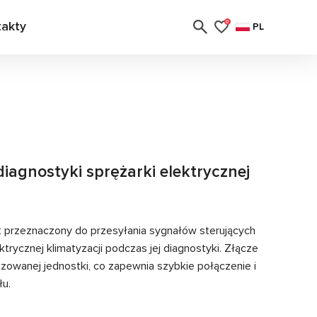
takty
0
PL
iagnostyki sprężarki elektrycznej
t przeznaczony do przesyłania sygnałów sterujących
trycznej klimatyzacji podczas jej diagnostyki. Złącze
zowanej jednostki, co zapewnia szybkie połączenie i
łu.