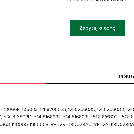
Zapytaj o cenę
POKR
 18066R, 106083, 12E820803B, 12E820803C, 12E820803D, 12
, 5QE816803D, 5QE816803F, 5QE816803H, 5QE816803J, 5QE8
00363, K18066, K18066R, VPEV9H19D629AC, VPEVAH19D629B