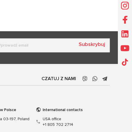
Subskrybuj
CZATUJ Z NAMI
 w Polsce
International contacts
wa 03-197, Poland
USA office
+1 805 702 2714