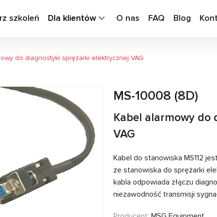
rz szkoleń
Dla klientów
O nas
FAQ
Blog
Kon
owy do diagnostyki sprężarki elektrycznej VAG
MS-10008 (8D)
Kabel alarmowy do d
VAG
Kabel do stanowiska MS112 jes
ze stanowiska do sprężarki elek
kabla odpowiada złączu diagno
niezawodność transmisji sygna
Producent:
MSG Equipment