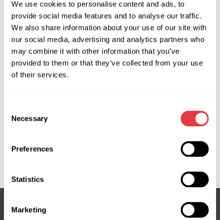
Solicitar precio
We use cookies to personalise content and ads, to
provide social media features and to analyse our traffic.
We also share information about your use of our site with
our social media, advertising and analytics partners who
OEM
may combine it with other information that you’ve
provided to them or that they’ve collected from your use
MS100088D, 095305003980, 095305003981, 18066,
of their services.
18066R, 106083, 12E820803B, 12E820803C, 12E820803D,
12E820803E, 3GD816803A, 3GD816803C, 3GD816803D,
5Q816803D, 5QE816803, 5QE816803A, 5QE816803C,
Consent
5QE816803D, 5QE816803F, 5QE816803H, 5QE816803J,
Necessary
Selection
5QE820803, 5QE820803A, 700511368, 8700363,
970223, AC01HA084, ACP01467, EVAC0028R, FRC00363,
Preferences
K18066, K18066R, VPEV9H19D629AC, VPEVAH19D629BA,
VPEVAH19D629EC
Statistics
Marketing