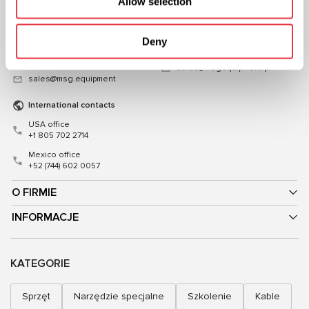
Allow selection
ul. Mykoly Hrinchenka 18, Kijów
Poland
03039,Ukraina
+48 (83) 313-19-70
+38 (057) 728-49-64
Deny
Mon–Fri, 08:00–17:00 (GMT+1)
Mon–Fri, 09:00–18:00 (UTC+3)
sales@msgequipment.pl
sales@msg.equipment
International contacts
USA office
+1 805 702 2714
Mexico office
+52 (744) 602 0057
O FIRMIE
INFORMACJE
KATEGORIE
Sprzęt
Narzędzie specjalne
Szkolenie
Kable