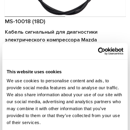
MS-10018 (18D)
Кабель сигнальный для диагностики
электрического компрессора Mazda
Producent:
MSG Equipment
This website uses cookies
Zapytaj o cenę
We use cookies to personalise content and ads, to
provide social media features and to analyse our traffic.
We also share information about your use of our site with
OEM
our social media, advertising and analytics partners who
may combine it with other information that you’ve
MS1001818D, 0424001150, 0424001560, 09D02500,
provided to them or that they’ve collected from your use
424001560, ES6323609, EVAC0095R
of their services.