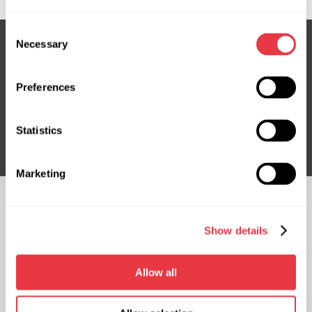
Consent
Necessary
Selection
Subskrybuj nasz newsletter
Preferences
Nie przegap ekskluzywnych ofert i rabatów
Subskrybuj
Statistics
Marketing
OBSERWUJ NAS
Show details
CZATUJ Z NAMI
KONTAKT
Allow all
Przedstawicielstwo na
Przedstawicielstwo w Polsce
Ukrainie
ul. Familijna 27, Warszawa 03-197,