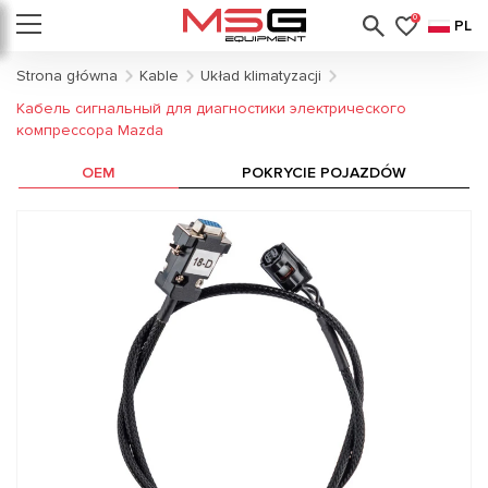
0
PL
Strona główna
Kable
Układ klimatyzacji
Кабель сигнальный для диагностики электрического
компрессора Mazda
OEM
POKRYCIE POJAZDÓW