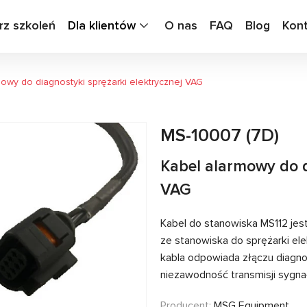
rz szkoleń
Dla klientów
O nas
FAQ
Blog
Kon
owy do diagnostyki sprężarki elektrycznej VAG
MS-10007 (7D)
Kabel alarmowy do d
VAG
Kabel do stanowiska MS112 jes
ze stanowiska do sprężarki elek
kabla odpowiada złączu diagno
niezawodność transmisji sygna
Producent:
MSG Equipment