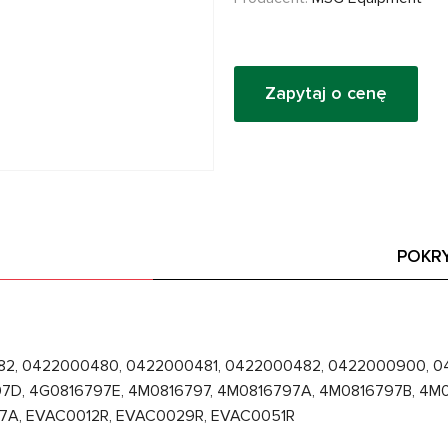
Zapytaj o cenę
POKR
82, 0422000480, 0422000481, 0422000482, 0422000900, 0
7D, 4G0816797E, 4M0816797, 4M0816797A, 4M0816797B, 4M
7A, EVAC0012R, EVAC0029R, EVAC0051R