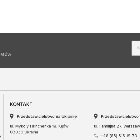
batów
KONTAKT
Przedstawicielstwo na Ukrainie
Przedstawicielstwo
ul. Mykoly Hrinchenka 18, Kijów
ul. Familijna 27, Warsza
03039,Ukraina
+48 (83) 313-19-70
e