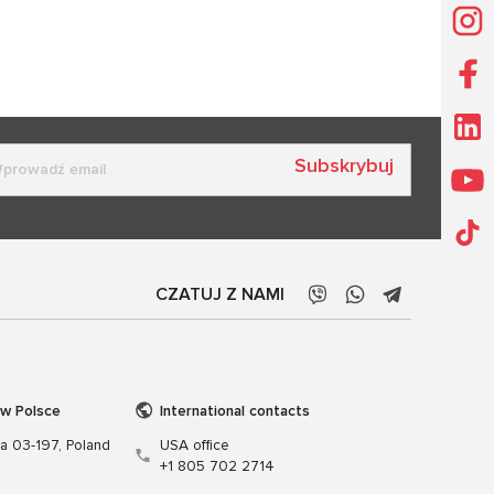
Subskrybuj
CZATUJ Z NAMI
 w Polsce
International contacts
wa 03-197, Poland
USA office
+1 805 702 2714