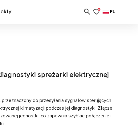
takty
0
PL
iagnostyki sprężarki elektrycznej
t przeznaczony do przesyłania sygnałów sterujących
trycznej klimatyzacji podczas jej diagnostyki. Złącze
zowanej jednostki, co zapewnia szybkie połączenie i
łu.