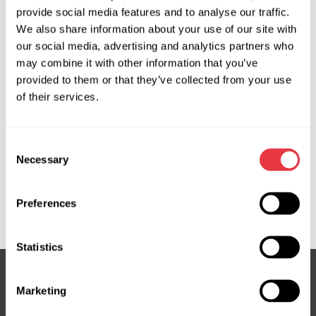
provide social media features and to analyse our traffic.
We also share information about your use of our site with
OEM
our social media, advertising and analytics partners who
may combine it with other information that you’ve
MS100066D, 0422000552, 0422000554, 0422000562,
provided to them or that they’ve collected from your use
0422000571, 0422000572, 0422000660, 0422000663,
of their services.
0422000871, 0424000622, 0424000623, 0424000972,
104236, 106103, CV6819D623, CV6819D623AC,
CV6819D623AD, CV6819D623BC, CV6819D623CA,
Consent
DG9H19D623, DG9H19D623AD, EVAC0019R, EVAC0039R,
Necessary
Selection
EVAC0083R, EVAC0084R, EVAC0097OU, FV6H19D623,
FV6H19D623AC, LX6A19D623, LX6A19D623AB,
Preferences
LX6A19D623AC, ML3T19D623AC, NL3H19D623BC
Statistics
Marketing
Subskrybuj nasz newsletter