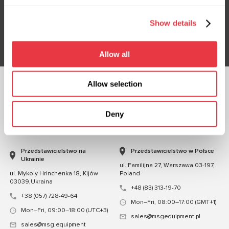
Nie przegap ekskluzywnych ofert i rabatów
Show details
Subskrybuj
Allow all
Allow selection
OBSERWUJ NAS
CZATUJ Z NAMI
Deny
KONTAKT
Przedstawicielstwo na
Przedstawicielstwo w Polsce
Ukrainie
ul. Familijna 27, Warszawa 03-197,
ul. Mykoly Hrinchenka 18, Kijów
Poland
03039,Ukraina
+48 (83) 313-19-70
+38 (057) 728-49-64
Mon–Fri, 08:00–17:00 (GMT+1)
Mon–Fri, 09:00–18:00 (UTC+3)
sales@msgequipment.pl
sales@msg.equipment