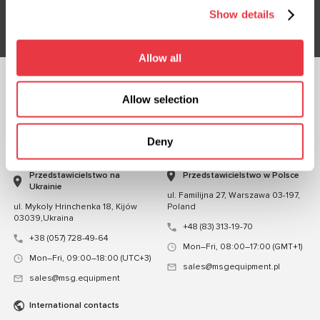
Subskrybuj
Show details
Allow all
OBSERWUJ NAS
Allow selection
CZATUJ Z NAMI
Deny
KONTAKT
Przedstawicielstwo na
Przedstawicielstwo w Polsce
Ukrainie
ul. Familijna 27, Warszawa 03-197,
ul. Mykoly Hrinchenka 18, Kijów
Poland
03039,Ukraina
+48 (83) 313-19-70
+38 (057) 728-49-64
Mon–Fri, 08:00–17:00 (GMT+1)
Mon–Fri, 09:00–18:00 (UTC+3)
sales@msgequipment.pl
sales@msg.equipment
International contacts