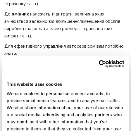
страховку та ін.).
До
змінних
належать ті витрати, величина яких
змінюється залежно від збільшення/зменшення обсягів
виробництва (оплата електроенергії, транспортних
витрат та ін.).
Для ефективного управління автосервісом вам потрібно
знати:
загальні витрати (сукупність змінних і постійних витрат,
максимальне співвідношення яких становить 40/60);
собівартість години роботи СТО;
This website uses cookies
Щоб уникнути простою і довгих черг до ремзони,
We use cookies to personalise content and ads, to
необхідно забезпечити автосервіс достатньою кількістю
provide social media features and to analyse our traffic.
персоналу. Крім штату автослюсарів, найміть
We also share information about your use of our site with
адміністратора, майстра-приймальника, відповідального з
our social media, advertising and analytics partners who
may combine it with other information that you’ve
підбору та видачі автозапчастин, продавця-консультанта
provided to them or that they’ve collected from your use
і касира (якщо на автосервісі є продаж агрегатів,