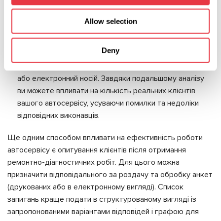
відповідальної особи за телефонні комунікації. Від
швидкості реакції на дзвінок і змісту телефонної
Allow selection
розмови представника автосервісу з потенційним
клієнтом залежить його співпраця з вами надалі. Щоб
Deny
вести облік дзвінків, що надійшли, і розуміти їхню
ефективність, розмови слід фіксувати на аудіоплівку
або електронний носій. Завдяки подальшому аналізу
ви можете впливати на кількість реальних клієнтів
вашого автосервісу, усуваючи помилки та недоліки
відповідних виконавців.
Ще одним способом впливати на ефективність роботи
автосервісу є опитування клієнтів після отримання
ремонтно-діагностичних робіт. Для цього можна
призначити відповідального за роздачу та обробку анкет
(друкованих або в електронному вигляді). Список
запитань краще подати в структурованому вигляді із
запропонованими варіантами відповідей і графою для