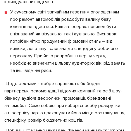
індивідуальних відгуків.
У сучасному світі звичайним газетним оголошенням
про ремонт автомобілів роздобути велику базу
клієнтів не вдасться. Ваш автосервіс повинен бути
впізнаваний як візуально, так і аудіально. Висновок:
потрібен чітко продуманий фірмовий стиль – від
вивіски, логотипу і слогана до спецодягу робочого
персоналу. При його розробці, в першу чергу,
необхідно визначити цільову аудиторію: вік, рід занять
та інші відмінні риси.
Щодо реклами - добре спрацюють білборди,
партнерські рекомендації відомих компаній та осіб шоу-
бізнесу, аудіо/відеоролики, промоакції, брендовані
автомобілі. Само собою, при виборі способу розкрутки
автосервісу варто враховувати його місце розташування,
специфіку, розмір бюджетних коштів.
Щоб ваші старання і вкладені фінанси увінчалися успіхом,