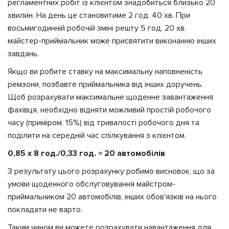
регламентних робіт із клієнтом знадобиться близько 20
хвилин. На день це становитиме 2 год. 40 хв. При
восьмигодинній робочій зміні решту 5 год. 20 хв.
майстер-приймальник може присвятити виконанню інших
завдань.
Якщо ви робите ставку на максимальну наповненість
ремзони, позбавте приймальника від інших доручень.
Щоб розрахувати максимальне щоденне завантаження
фахівця, необхідно відняти можливий простій робочого
часу (приміром, 15%) від тривалості робочого дня та
поділити на середній час спілкування з клієнтом.
0,85 х 8 год./0,33 год. ≈ 20 автомобілів
З результату цього розрахунку робимо висновок, що за
умови щоденного обслуговування майстром-
приймальником 20 автомобілів, інших обов'язків на нього
покладати не варто.
Таким чином ви можете розрахувати навантаження для