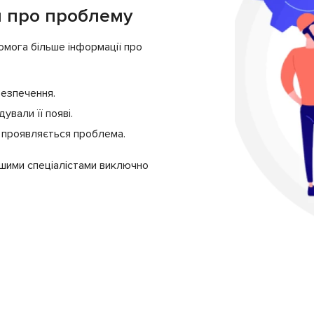
я про проблему
омога більше інформації про
безпечення.
ували її появі.
в проявляється проблема.
шими спеціалістами виключно