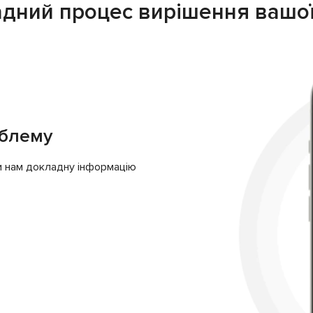
ладний процес вирішення вашо
облему
ти нам докладну інформацію