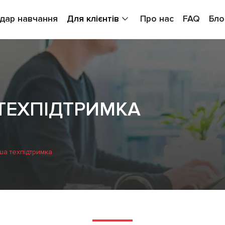
дар навчання
Для клієнтів
Про нас
FAQ
Бло
ТЕХПІДТРИМКА
ша техпідтримка