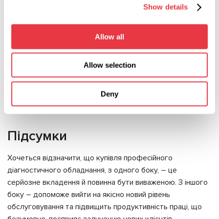
Show details
на знятому агрегаті, так й безпосередньо на
автомобілі. MS561 обладнаний роз'ємом OBD II, що
дозволяє під'єднати зовнішній діагностичний сканер
Allow all
для читання поточних даних або помилок, з подальшим
їх видаленням.
Allow selection
Універсальний стенд MS603N – 220V для діагностики
та промивання агрегатів гідропідсилювача кермового
Deny
управління. Стенд дозволяє перевірити кермову рейку
та насос гідропідсилювача.
Підсумки
Хочеться відзначити, що купівля професійного
діагностичного обладнання, з одного боку, – це
серйозне вкладення й повинна бути виваженою. З іншого
боку – допоможе вийти на якісно новий рівень
обслуговування та підвищить продуктивність праці, що