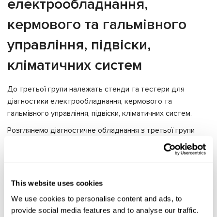
електрообладнання,
кермового та гальмівного
управління, підвіски,
кліматичних систем
До третьої групи належать стенди та тестери для
діагностики електрообладнання, кермового та
гальмівного управління, підвіски, кліматичних систем.
Розглянемо діагностичне обладнання з третьої групи
MSG Equipment: MS012, MS004, MS111, MS561, MS603N –
220V.
Тестер MS012 COM дозволяє оцінити технічний стан
реле-регуляторів генераторів 12/24В як у зборі з
This website uses cookies
генератором, так й окремо.
We use cookies to personalise content and ads, to
Багатофункціональний стенд MS004 COМ забезпечує
provide social media features and to analyse our traffic.