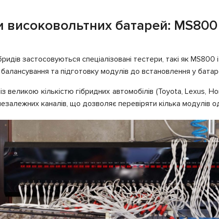
и високовольтних батарей: MS800
ібридів застосовуються спеціалізовані тестери, такі як MS800
ь балансування та підготовку модулів до встановлення у бата
із великою кількістю гібридних автомобілів (Toyota, Lexus, H
езалежних каналів, що дозволяє перевіряти кілька модулів о