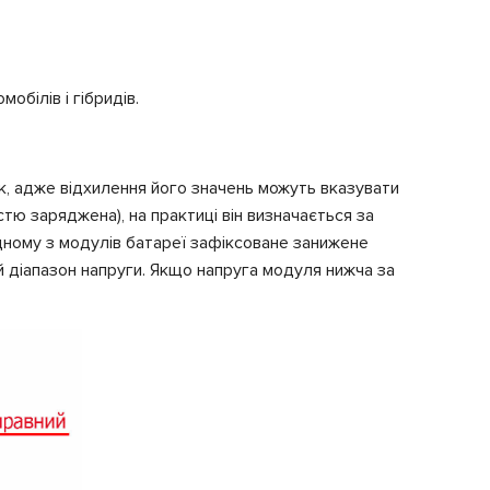
обілів і гібридів.
ик, адже відхилення його значень можуть вказувати
ю заряджена), на практиці він визначається за
одному з модулів батареї зафіксоване занижене
й діапазон напруги. Якщо напруга модуля нижча за