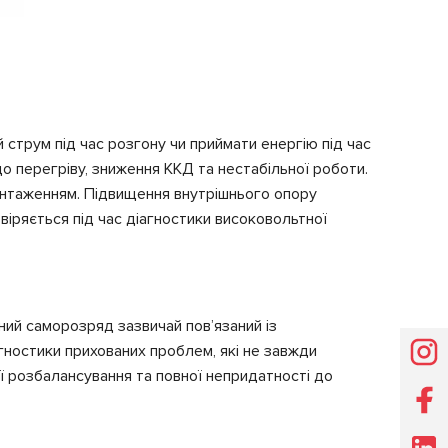
 струм під час розгону чи приймати енергію під час
о перегріву, зниження ККД та нестабільної роботи.
вантаженням. Підвищення внутрішнього опору
іряється під час діагностики високовольтної
ний саморозряд зазвичай пов’язаний із
гностики прихованих проблем, які не завжди
ї розбалансування та повної непридатності до