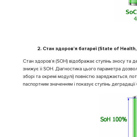
2. Стан здоров’я батареї (State of Health
Стан здоров’я (SOH) відображає ступінь зносу та д
знижує її SOH. Діагностика цього параметра дозво
зборі та окремі модулі) повністю заряджається, по
паспортним значенням і показує ступінь деградації 