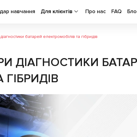
дар навчання
Для клієнтів
Про нас
FAQ
Бло
діагностики батарей електромобілів та гібридів
РИ ДІАГНОСТИКИ БАТА
 ГІБРИДІВ