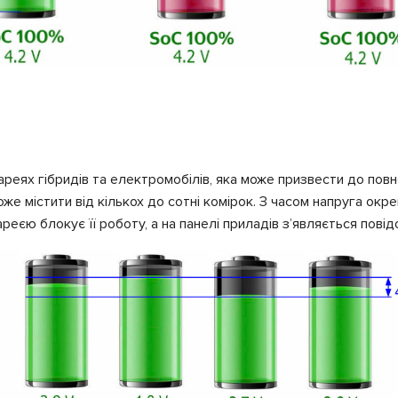
ях гібридів та електромобілів, яка може призвести до повно
е містити від кількох до сотні комірок. З часом напруга окре
реєю блокує її роботу, а на панелі приладів з’являється пові