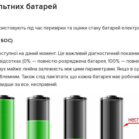
льтних батарей
ристовують під час перевірки та оцінки стану батарей електром
, SOC)
 доступної на даний момент. Це важливий діагностичний показн
відсотках (0% — повністю розряджена батарея, 100% — повніст
існує майже лінійна залежність між цими параметрами. Якщо в 
блемним. Також слід пам’ятати, що кожна батарея має робочи
видше за все, несправний.