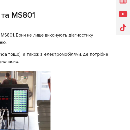
 та MS801
 і MS801. Вони не лише виконують діагностику
рею.
onda тощо), а також з електромобілями, де потрібне
дночасно.