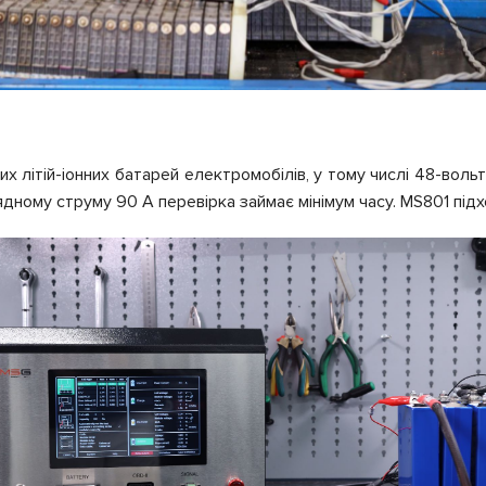
их літій-іонних батарей електромобілів, у тому числі 48-вол
ному струму 90 А перевірка займає мінімум часу. MS801 підхо