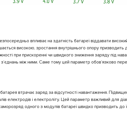
безпосередньо впливає на здатність батареї віддавати високий
ишається високою, зростання внутрішнього опору призводить д
тужності при прискоренні чи швидкого зниження заряду під на
з’єднань між ними. Саме тому цей параметр обов’язково перев
батарея втрачає заряд за відсутності навантаження. Підвище
лів електродів і електроліту. Цей параметр важливий для діа
 саморозряд одного з модулів батареї швидко призводить до ї