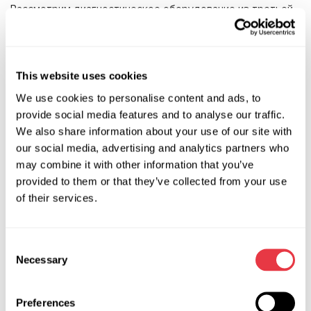
Рассмотрим диагностическое оборудование из третьей
группы ТМ MSG Equipment: MS012, MS004, MS111, MS561,
MS603N – 220V, которые пользуются наибольшим
спросом, среди всей линейки оборудования.
This website uses cookies
Тестер MS012 COM позволяет оценить техническое
We use cookies to personalise content and ads, to
состояние реле-регуляторов генераторов 12/24В как
provide social media features and to analyse our traffic.
в сборе с генератором, так и отдельно.
We also share information about your use of our site with
Многофункциональный стенд MS004 COМ
our social media, advertising and analytics partners who
обеспечивает диагностику генераторов 12/24В под
may combine it with other information that you’ve
нагрузкой (до 100 Ампер для 12В и до 50 Ампер для
provided to them or that they’ve collected from your use
24В), стартеров 12/24В без нагрузки, мощностью до 4
of their services.
кВт и всех современных типов реле-регуляторов.
Стенд MS111 позволяет провести диагностику любого
Consent
компрессора кондиционера автомобиля. Стенд может
Necessary
Selection
оценить работу электромагнитной муфты,
электромагнитного клапана управления как в сборе с
компрессором, так и отдельно. Провести
Preferences