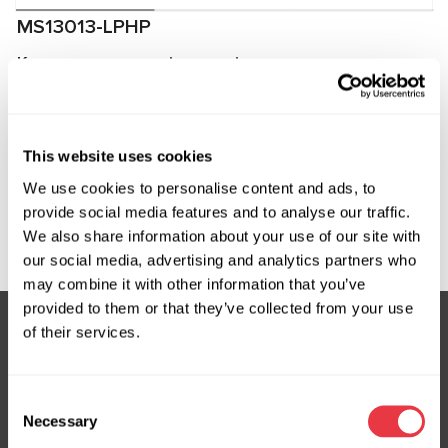
MS13013-LPHP
Комплект штуцерів для підключення до
компресорів Ford
Виробник:
MSG Equipment
This website uses cookies
We use cookies to personalise content and ads, to
provide social media features and to analyse our traffic.
Запит ціни
We also share information about your use of our site with
our social media, advertising and analytics partners who
may combine it with other information that you’ve
provided to them or that they’ve collected from your use
of their services.
Підписка на новини
Consent
Не пропустіть ексклюзивні пропозиції та знижки
Necessary
Selection