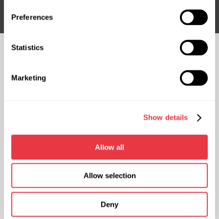
Підписатися
Preferences
Statistics
СЛІДКУЙТЕ ЗА
НАМИ
Marketing
ЧАТ ІЗ НАМИ
КОНТАКТИ
Show details
Представництво в Україні
Представництво в Польщі
вул. М. Грінченка 18, 03039 м.
вул. Фамілійна 27, 03-197 м.
Київ, Україна
Варшава, Польща
Allow all
+38 (057) 728-49-64
+48 (83) 313-19-70
ПН-ПТ: 9:00 - 18:00 (UTC +3)
ПН-ПТ: 8:00 - 17:00 (GMT +1)
Allow selection
sales@msg.equipment
sales@msgequipment.pl
Deny
International contacts
USA office