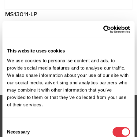
MS13011-LP
Штуцер низького тиску для підключення до
компресорів Chevrolet
Виробник:
MSG Equipment
This website uses cookies
We use cookies to personalise content and ads, to
provide social media features and to analyse our traffic.
We also share information about your use of our site with
Запит ціни
our social media, advertising and analytics partners who
may combine it with other information that you’ve
provided to them or that they’ve collected from your use
of their services.
Підписка на новини
Consent
Не пропустіть ексклюзивні пропозиції та знижки
Necessary
Selection