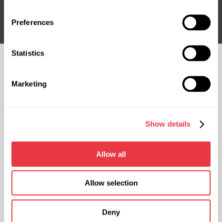
Підписатися
Preferences
Statistics
СЛІДКУЙТЕ ЗА
НАМИ
Marketing
ЧАТ ІЗ НАМИ
КОНТАКТИ
Show details
Представництво в Україні
Представництво в Польщі
вул. М. Грінченка 18, 03039 м.
вул. Фамілійна 27, 03-197 м.
Allow all
Київ, Україна
Варшава, Польща
+38 (057) 728-49-64
+48 (83) 313-19-70
Allow selection
ПН-ПТ: 9:00 - 18:00 (UTC +3)
ПН-ПТ: 8:00 - 17:00 (GMT +1)
sales@msg.equipment
sales@msgequipment.pl
Deny
International contacts