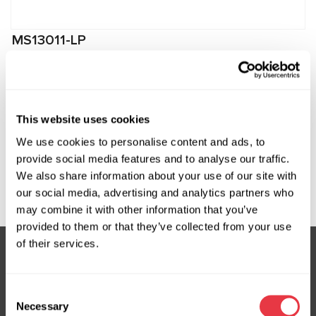
MS13011-LP
Boquilla de baja presión para conexión a
compresores Chevrolet
Fabricante:
MSG Equipment
This website uses cookies
We use cookies to personalise content and ads, to
provide social media features and to analyse our traffic.
We also share information about your use of our site with
Solicitar precio
our social media, advertising and analytics partners who
may combine it with other information that you’ve
provided to them or that they’ve collected from your use
of their services.
Suscríbete a nuestro boletín
Consent
No te pierdas ofertas exclusivas y descuentos
Necessary
Selection