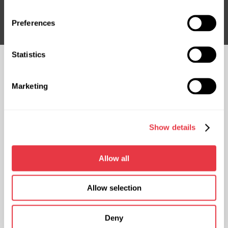
Підписатися
Preferences
Statistics
СЛІДКУЙТЕ ЗА
НАМИ
Marketing
ЧАТ ІЗ НАМИ
КОНТАКТИ
Show details
Представництво в Україні
Представництво в Польщі
вул. М. Грінченка 18, 03039 м.
вул. Фамілійна 27, 03-197 м.
Allow all
Київ, Україна
Варшава, Польща
+38 (057) 728-49-64
+48 (83) 313-19-70
Allow selection
ПН-ПТ: 9:00 - 18:00 (UTC +3)
ПН-ПТ: 8:00 - 17:00 (GMT +1)
sales@msg.equipment
sales@msgequipment.pl
Deny
International contacts