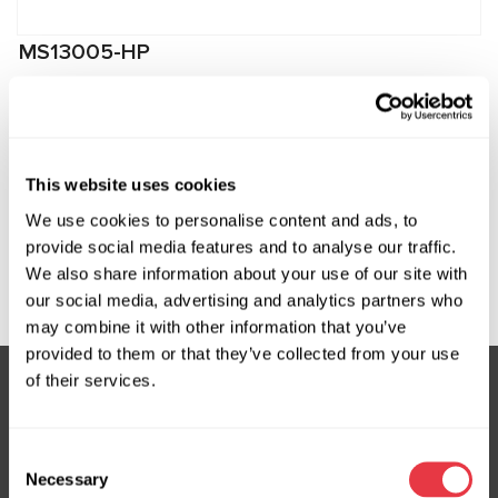
MS13005-HP
Штуцер високого тиску для підключення до
компресорів Chevrolet
Виробник:
MSG Equipment
This website uses cookies
We use cookies to personalise content and ads, to
provide social media features and to analyse our traffic.
We also share information about your use of our site with
Запит ціни
our social media, advertising and analytics partners who
may combine it with other information that you’ve
provided to them or that they’ve collected from your use
of their services.
Підписка на новини
Consent
Не пропустіть ексклюзивні пропозиції та знижки
Necessary
Selection