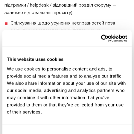
підтримки / helpdesk / відповідний розділ форуму —
залежно від реалізації проєкту).
Спілкування щодо усунення несправностей поза
офіційним каналом технічної підтримки не
допускається.
Менеджери з продажу не беруть участі в процесі
технічної підтримки, за винятком питань, пов’язаних із
This website uses cookies
постачанням, рахунками або відвантаженням
We use cookies to personalise content and ads, to
компонентів.
provide social media features and to analyse our traffic.
Графік роботи
We also share information about your use of our site with
our social media, advertising and analytics partners who
Технічна підтримка доступна:
may combine it with other information that you’ve
provided to them or that they’ve collected from your use
з понеділка по п’ятницю;
of their services.
з 09:00 до 18:00 за київським часом
(EET (UTC+2) у зимовий період та EEST (UTC+3) у літній
період).
Consent