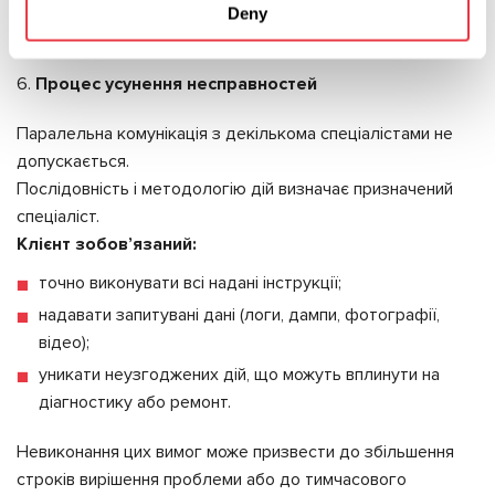
окреслює орієнтовні строки та формат подальшої
Deny
комунікації.
Процес усунення несправностей
Паралельна комунікація з декількома спеціалістами не
допускається.
Послідовність і методологію дій визначає призначений
спеціаліст.
Клієнт зобов’язаний:
точно виконувати всі надані інструкції;
надавати запитувані дані (логи, дампи, фотографії,
відео);
уникати неузгоджених дій, що можуть вплинути на
діагностику або ремонт.
Невиконання цих вимог може призвести до збільшення
строків вирішення проблеми або до тимчасового