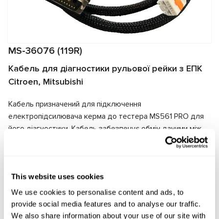
MS-36076 (119R)
Кабель для діагностики рульової рейки з ЕПК
Citroen, Mitsubishi
Кабель призначений для підключення
електропідсилювача керма до тестера MS561 PRO для
його діагностики. Кабель забезпечує обмін даними між
тестером і електропідсилювачем, а також подає
електричне живлення на агрегат. Завдяки відповідності
роз'ємів кабеля та електропідсилювача забезпечується
This website uses cookies
швидке та надійне підключення.
We use cookies to personalise content and ads, to
Виробник:
MSG Equipment
provide social media features and to analyse our traffic.
We also share information about your use of our site with