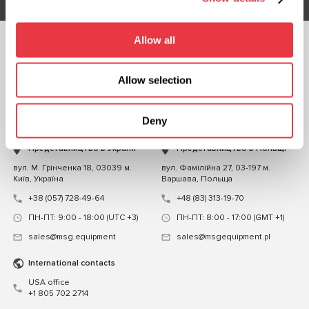
Allow all
СЛІДКУЙТЕ ЗА
НАМИ
Allow selection
ЧАТ ІЗ НАМИ
Deny
КОНТАКТИ
Представництво в Україні
Представництво в Польщі
вул. М. Грінченка 18, 03039 м.
вул. Фамілійна 27, 03-197 м.
Київ, Україна
Варшава, Польща
+38 (057) 728-49-64
+48 (83) 313-19-70
ПН-ПТ: 9:00 - 18:00 (UTC +3)
ПН-ПТ: 8:00 - 17:00 (GMT +1)
sales@msg.equipment
sales@msgequipment.pl
International contacts
USA office
+1 805 702 2714