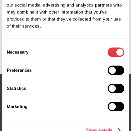
our social media, advertising and analytics partners who
may combine it with other information that you’ve
Запит ціни
provided to them or that they’ve collected from your use
of their services.
OEM
Consent
MS36076119R, 4001VY, 4410A356, 4410A398, 4410A425,
Necessary
Selection
4410A447, MT108, MT108R, MT408NLR0R, MT9108R
Preferences
Statistics
Підписка на новини
Marketing
Не пропустіть ексклюзивні пропозиції та знижки
Підписатися
Show details