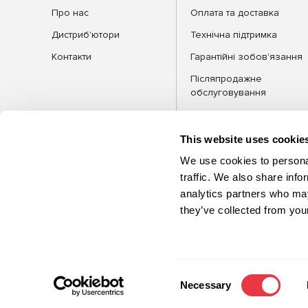
Про нас
Оплата та доставка
Дистриб'ютори
Технічна підтримка
Контакти
Гарантійні зобов'язання
Післяпродажне
обслуговування
FAQ
Блог
This website uses cookie
We use cookies to personal
traffic. We also share info
analytics partners who may
КАТЕГОРІЇ
Обла
they’ve collected from your
©2026 MSG Equipment. Усі права
захищені
Consent
Necessary
Selection