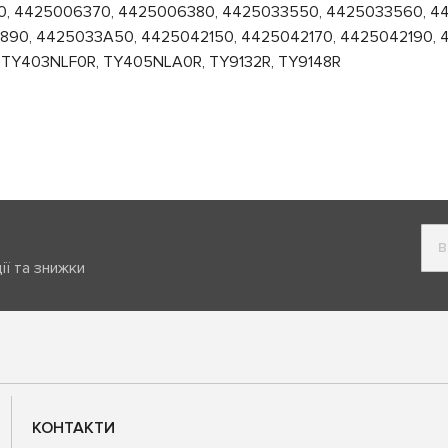
, 4425006370, 4425006380, 4425033550, 4425033560, 44
90, 4425033A50, 4425042150, 4425042170, 4425042190, 
R, TY403NLF0R, TY405NLA0R, TY9132R, TY9148R
ії та знижки
КОНТАКТИ