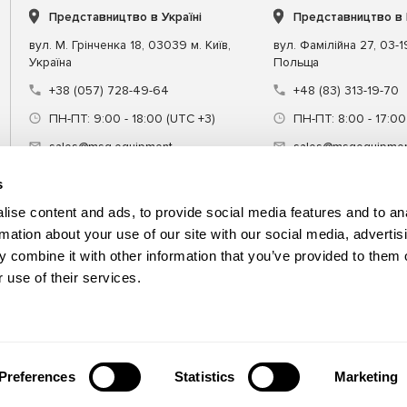
Представництво в Україні
Представництво в
вул. М. Грінченка 18, 03039 м. Київ,
вул. Фамілійна 27, 03-
Україна
Польща
+38 (057) 728-49-64
+48 (83) 313-19-70
ПН-ПТ: 9:00 - 18:00 (UTC +3)
ПН-ПТ: 8:00 - 17:00
sales@msg.equipment
sales@msgequipmen
s
ise content and ads, to provide social media features and to an
rmation about your use of our site with our social media, advertis
 combine it with other information that you’ve provided to them o
днання
Спецінструмент
Навчання
 use of their services.
Preferences
Statistics
Marketing