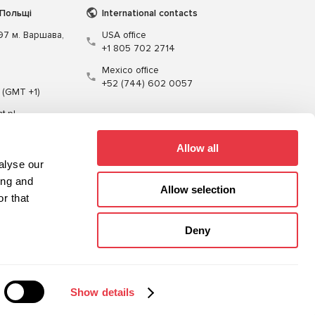
 Польщі
International contacts
197 м. Варшава,
USA office
+1 805 702 2714
Mexico office
+52 (744) 602 0057
 (GMT +1)
t.pl
Allow all
alyse our
ing and
Allow selection
r that
Кабелі
Програмне забезпечення
Deny
Карта сайту
Політика конфіденційності
Show details