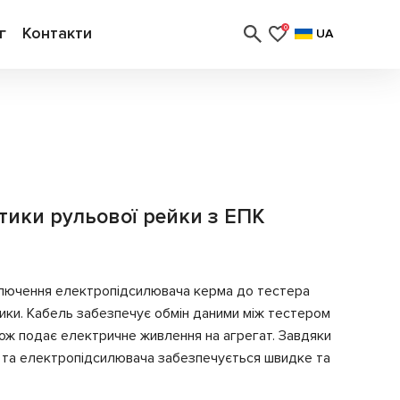
г
Контакти
0
UA
тики рульової рейки з ЕПК
ключення електропідсилювача керма до тестера
ики. Кабель забезпечує обмін даними між тестером
кож подає електричне живлення на агрегат. Завдяки
ля та електропідсилювача забезпечується швидке та