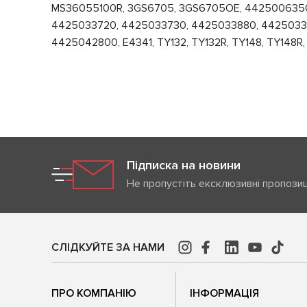
MS36055100R, 3GS6705, 3GS6705OE, 4425006350
4425033720, 4425033730, 4425033880, 44250338
4425042800, E4341, TY132, TY132R, TY148, TY148
Підписка на новини
Не пропустіть ексклюзивні пропозиц
СЛІДКУЙТЕ ЗА НАМИ
ПРО КОМПАНІЮ
ІНФОРМАЦІЯ