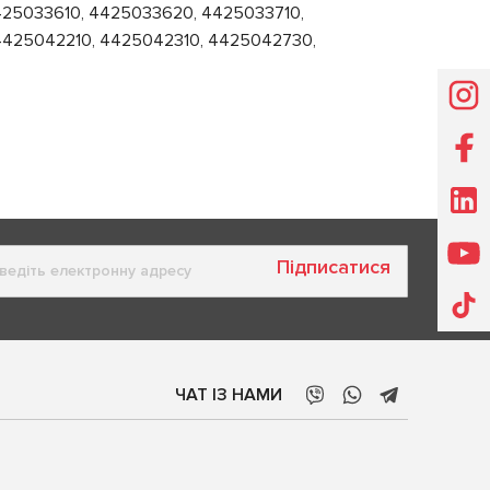
25033610, 4425033620, 4425033710,
4425042210, 4425042310, 4425042730,
Підписатися
ЧАТ ІЗ НАМИ