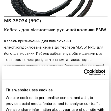
MS-35034 (59C)
Кабель для діагностики рульової колонки BMW
Кабель призначений для підключення
електропідсилювача керма до тестера MS561 PRO для
його діагностики. Кабель забезпечує обмін даними між
тестером і електропідсилювачем, а також подає
електричне живлення на агрегат. Завдяки відповідності
роз'ємів кабеля та електропідсилювача забезпечується
швидке та надійне підключення.
Виробник:
MSG Equipment
This website uses cookies
We use cookies to personalise content and ads, to
provide social media features and to analyse our traffic.
We also share information about your use of our site with