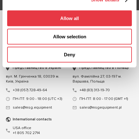
Allow all
СЛІДКУЙТЕ ЗА
НАМИ
Allow selection
ЧАТ ІЗ НАМИ
Deny
КОНТАКТИ
Представництво в Україні
Представництво в Польщі
вул. М. Грінченка 18, 03039 м.
вул. Фамілійна 27, 03-197 м.
Київ, Україна
Варшава, Польща
+38 (057) 728-49-64
+48 (83) 313-19-70
ПН-ПТ: 9:00 - 18:00 (UTC +3)
ПН-ПТ: 8:00 - 17:00 (GMT +1)
sales@msg.equipment
sales@msgequipment.pl
International contacts
USA office
+1 805 702 2714