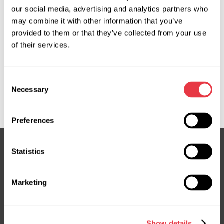
Запит ціни
our social media, advertising and analytics partners who
may combine it with other information that you’ve
provided to them or that they’ve collected from your use
OEM
of their services.
MS3503459C, 08097000, 32306762585, 32306763440,
32306765218, 32306766415, 32306766486,
Consent
32306772420, 32306773612, 32306777327,
Necessary
Selection
32306780728, BW701R
Preferences
Statistics
Підписка на новини
Marketing
Не пропустіть ексклюзивні пропозиції та знижки
Підписатися
Show details