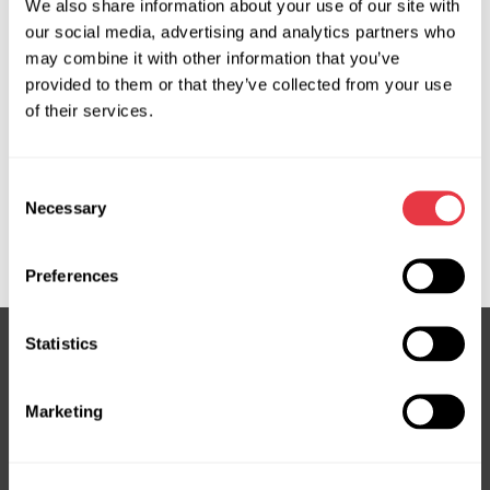
We also share information about your use of our site with
Zapytaj o cenę
our social media, advertising and analytics partners who
may combine it with other information that you’ve
provided to them or that they’ve collected from your use
of their services.
OEM
MS3503459C, 08097000, 32306762585, 32306763440,
Consent
32306765218, 32306766415, 32306766486,
Necessary
Selection
32306772420, 32306773612, 32306777327,
32306780728, BW701R
Preferences
Statistics
Subskrybuj nasz newsletter
Marketing
Nie przegap ekskluzywnych ofert i rabatów
Subskrybuj