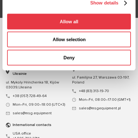
Show details
Allow all
OBSERWUJ NAS
Allow selection
CZATUJ Z NAMI
KONTAKT
Deny
Przedstawicielstwo na
Przedstawicielstwo w Polsce
Ukrainie
ul. Familijna 27, Warszawa 03-197,
ul. Mykoly Hrinchenka 18, Kijów
Poland
03039,Ukraina
+48 (83) 313-19-70
+38 (057) 728-49-64
Mon–Fri, 08:00–17:00 (GMT+1)
Mon–Fri, 09:00–18:00 (UTC+3)
sales@msgequipment.pl
sales@msg.equipment
International contacts
USA office