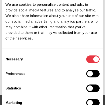
Producent:
MSG Equipment
We use cookies to personalise content and ads, to
provide social media features and to analyse our traffic.
We also share information about your use of our site with
our social media, advertising and analytics partners who
Zapytaj o cenę
may combine it with other information that you’ve
provided to them or that they’ve collected from your use
of their services.
OEM
MS3604789R, 06335300, 171375, 3GS2945, 50303650,
Consent
53601TF0G03, 53601TF0G04, 53601TF0G05,
Necessary
Selection
53601TF0G06, 53601TF0G96, 53601TG5H03,
53601TK6A03, 53601TM8A03, 717521375, ATGE41331RB,
Preferences
ATGE41332RB, B708526028, E4133, E4137, E4139, HO110,
HO110R, HO410NLF0R, HO9110R, SG03650
Statistics
Marketing