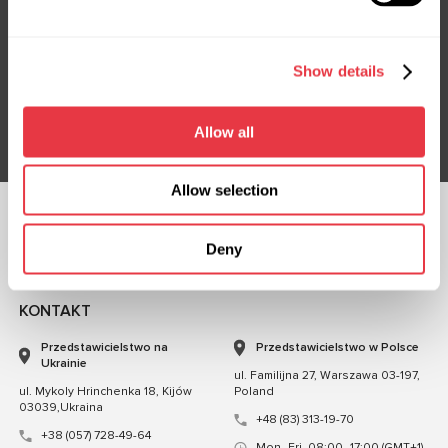
Subskrybuj nasz newsletter
Nie przegap ekskluzywnych ofert i rabatów
Show details
Subskrybuj
Allow all
Allow selection
OBSERWUJ NAS
Deny
CZATUJ Z NAMI
KONTAKT
Przedstawicielstwo na
Przedstawicielstwo w Polsce
Ukrainie
ul. Familijna 27, Warszawa 03-197,
ul. Mykoly Hrinchenka 18, Kijów
Poland
03039,Ukraina
+48 (83) 313-19-70
+38 (057) 728-49-64
Mon–Fri, 08:00–17:00 (GMT+1)