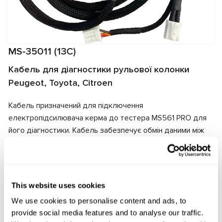
MS-35011 (13C)
Кабель для діагностики рульової колонки
Peugeot, Toyota, Citroen
Кабель призначений для підключення
електропідсилювача керма до тестера MS561 PRO для
його діагностики. Кабель забезпечує обмін даними між
тестером і електропідсилювачем, а також подає
електричне живлення на агрегат. Завдяки відповідності
роз'ємів кабеля та електропідсилювача забезпечується
швидке та надійне підключення.
This website uses cookies
We use cookies to personalise content and ads, to
Виробник:
MSG Equipment
provide social media features and to analyse our traffic.