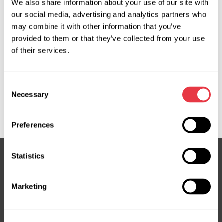
We also share information about your use of our site with
our social media, advertising and analytics partners who
Запит ціни
may combine it with other information that you’ve
provided to them or that they’ve collected from your use
of their services.
OEM
Consent
MS3501113C, 08160500, 160003, 4123AV, 4123S8,
Necessary
Selection
452500H040, 452500H041, 4525012B92, 716520003,
CI701R, JCR185
Preferences
Statistics
Підписка на новини
Marketing
Не пропустіть ексклюзивні пропозиції та знижки
Підписатися