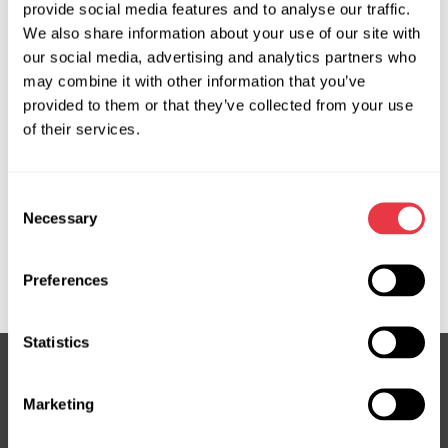
provide social media features and to analyse our traffic.
Запит ціни
We also share information about your use of our site with
our social media, advertising and analytics partners who
may combine it with other information that you’ve
provided to them or that they’ve collected from your use
OEM
of their services.
MS350022C, 08264000, 08264001, 160077, 18CE022,
18CE059, 46747277, 46826724, 51705856, 51795527,
Consent
716520077, 71719533, 71731544, 71736547, 71739893,
Necessary
Selection
71747908, 71748416, 71748667, 71749351, 71751373,
71751375, 71753072, 71753661, 71769200, 71771485,
71772126, FI704R, FI705R, FI708R, JCR116, JCR125, JCR157
Preferences
Statistics
Marketing
Підписка на новини
Не пропустіть ексклюзивні пропозиції та знижки