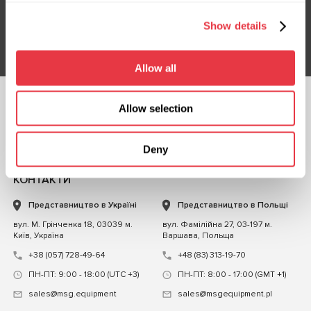
Show details
Підписатися
Allow all
Allow selection
СЛІДКУЙТЕ ЗА
НАМИ
ЧАТ ІЗ НАМИ
Deny
КОНТАКТИ
Представництво в Україні
Представництво в Польщі
вул. М. Грінченка 18, 03039 м.
вул. Фамілійна 27, 03-197 м.
Київ, Україна
Варшава, Польща
+38 (057) 728-49-64
+48 (83) 313-19-70
ПН-ПТ: 9:00 - 18:00 (UTC +3)
ПН-ПТ: 8:00 - 17:00 (GMT +1)
sales@msg.equipment
sales@msgequipment.pl