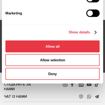
BW403NLA0R, BW409NRF0R, BW9103R, BW9110R, E4056,
SG03730, SR23295
Marketing
Show details
Підписка на новини
Не пропустіть ексклюзивні пропозиції та знижки
Allow all
Підписатися
Allow selection
Deny
СЛІДКУЙТЕ ЗА
НАМИ
ЧАТ ІЗ НАМИ