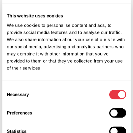
Запит ціни
This website uses cookies
We use cookies to personalise content and ads, to
OEM
provide social media features and to analyse our traffic.
We also share information about your use of our site with
MS3600927R, 06572000, 171889, 32106778549,
our social media, advertising and analytics partners who
32106778557, 32106783248, 32106783250,
may combine it with other information that you’ve
32106783546, 32106783548, 32106793007,
provided to them or that they’ve collected from your use
32106793008, 32106799341, 32106856822,
of their services.
32106856876, 32109808115, 32109808116, 32109810033,
32109810037, 32109810038, 3GS0902, 50303730,
Consent
6778549, 6778557, 6783248, 6783248AI01, 6783250,
Necessary
Selection
6783546, 6783548, 6793007, 6799341, 6856822,
6856876, 6900001275, 6900001574, 6900001917,
6900001919, 6900002207, 6900002485, 717521889,
Preferences
9804710, 9807870, 9810033, ATGE40561RB,
ATGE40562RB, BW103, BW103R, BW110, BW110R,
Statistics