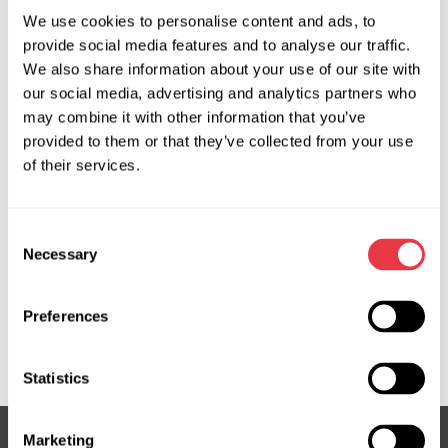
Запит ціни
We use cookies to personalise content and ads, to
provide social media features and to analyse our traffic.
We also share information about your use of our site with
OEM
our social media, advertising and analytics partners who
may combine it with other information that you’ve
MS3701415P, 04551200, 04551205, 150355, 150481,
provided to them or that they’ve collected from your use
17BE040, 17BE050, 491100032R, 491101295R, 491105265R,
of their services.
491105358R, 491106619R, 491107076R, 491107773R,
560010, 560018, 6001548617, 6001550659, 715520355,
715520481, 8200385183, 8200520790, 8200718096,
Consent
8200720894, 8200886452, 8200895844, 8200963686,
Necessary
Selection
851525645, 851525647, CSP71302GS, DC301, DC301R,
DC9301, DSP1595N, EP5020, G3040, G3067, HP11301,
Preferences
HP32303, JER140, PE140, RE303, RE303OEM, RE303R,
RE9303, SP85440
Statistics
Marketing