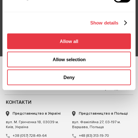
Підписка на новини
Не пропустіть ексклюзивні пропозиції та знижки
Show details
Підписатися
Allow all
Allow selection
СЛІДКУЙТЕ ЗА
Deny
НАМИ
ЧАТ ІЗ НАМИ
КОНТАКТИ
Представництво в Україні
Представництво в Польщі
вул. М. Грінченка 18, 03039 м.
вул. Фамілійна 27, 03-197 м.
Київ, Україна
Варшава, Польща
+38 (057) 728-49-64
+48 (83) 313-19-70