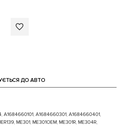
УЄТЬСЯ ДО АВТО
4, A1684660101, A1684660301, A1684660401,
JER139, ME301, ME301OEM, ME301R, ME304R,