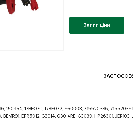
Запит ціни
ЗАСТОСОВ
6, 150354, 17BE070, 17BE072, 560008, 715520336, 71552035
BEMR91, EPR5012, G3014, G3014RB, G3039, HP26301, JER103, 