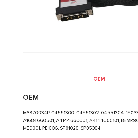
OEM
OEM
MS370034P, 04551300, 04551302, 04551304, 15033
A1684660501, A4144660001, A4144660101, BEMR90, 
ME9301, PEI006, SP81028, SP85384