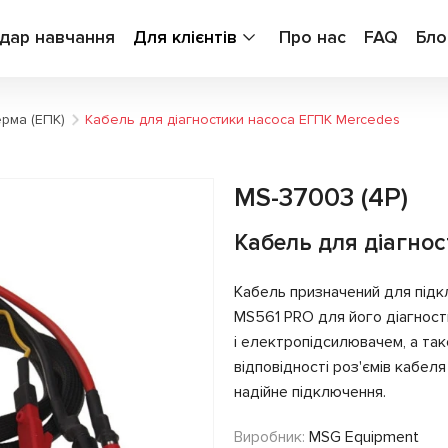
дар навчання
Для клієнтів
Про нас
FAQ
Бло
ерма (ЕПК)
Кабель для діагностики насоса ЕГПК Mercedes
MS-37003 (4P)
Кабель для діагно
Кабель призначений для під
MS561 PRO для його діагност
і електропідсилювачем, а та
відповідності роз'ємів кабе
надійне підключення.
Виробник:
MSG Equipment