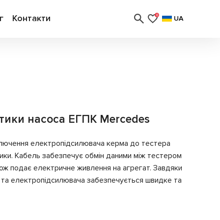
г
Контакти
0
UA
стики насоса ЕГПК Mercedes
ключення електропідсилювача керма до тестера
ики. Кабель забезпечує обмін даними між тестером
кож подає електричне живлення на агрегат. Завдяки
ля та електропідсилювача забезпечується швидке та