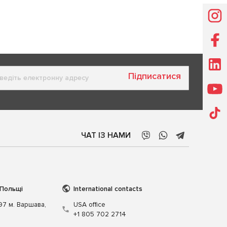
Підписатися
ЧАТ ІЗ НАМИ
 Польщі
International contacts
197 м. Варшава,
USA office
+1 805 702 2714