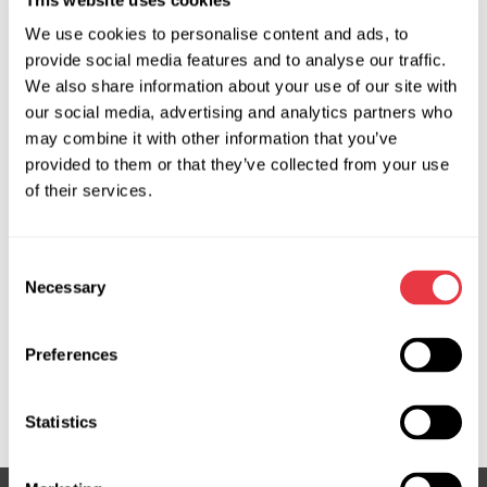
Producent:
MSG Equipment
We use cookies to personalise content and ads, to
provide social media features and to analyse our traffic.
We also share information about your use of our site with
Zapytaj o cenę
our social media, advertising and analytics partners who
may combine it with other information that you’ve
provided to them or that they’ve collected from your use
of their services.
OEM
MS370034P, 04551300, 04551302, 04551304, 150336,
Consent
150354, 17BE070, 17BE072, 560008, 715520336,
Necessary
Selection
715520354, A1684660101, A1684660301, A1684660401,
A1684660501, A4144660001, A4144660101, BEMR90,
BEMR91, EPR5012, G3014, G3014RB, G3039, HP26301,
Preferences
JER103, JER139, ME301, ME301OEM, ME301R, ME304R,
ME9301, PEI006, SP81028, SP85384
Statistics