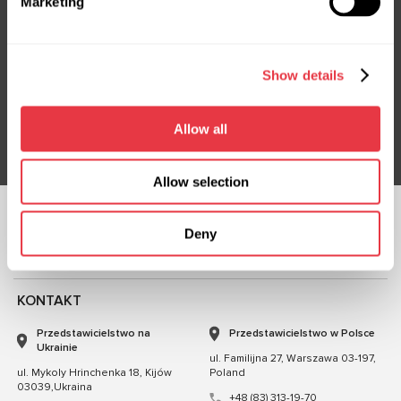
Marketing
Subskrybuj nasz newsletter
Show details
Nie przegap ekskluzywnych ofert i rabatów
Subskrybuj
Allow all
Allow selection
OBSERWUJ NAS
Deny
CZATUJ Z NAMI
KONTAKT
Przedstawicielstwo na
Przedstawicielstwo w Polsce
Ukrainie
ul. Familijna 27, Warszawa 03-197,
ul. Mykoly Hrinchenka 18, Kijów
Poland
03039,Ukraina
+48 (83) 313-19-70