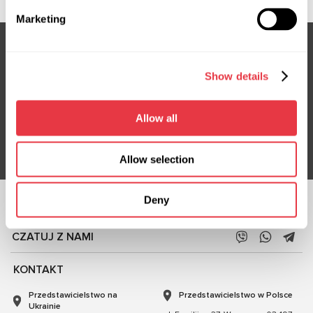
Marketing
Show details
Subskrybuj nasz newsletter
Nie przegap ekskluzywnych ofert i rabatów
Allow all
Subskrybuj
Allow selection
Deny
OBSERWUJ NAS
CZATUJ Z NAMI
KONTAKT
Przedstawicielstwo na
Przedstawicielstwo w Polsce
Ukrainie