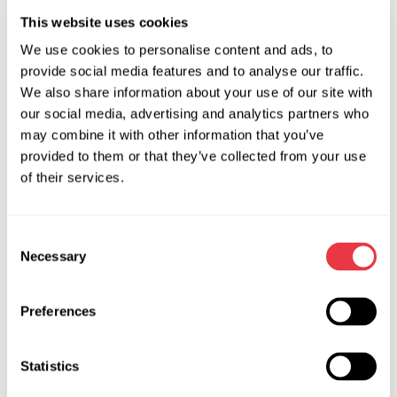
Producent:
MSG Equipment
This website uses cookies
We use cookies to personalise content and ads, to
provide social media features and to analyse our traffic.
Zapytaj o cenę
We also share information about your use of our site with
our social media, advertising and analytics partners who
may combine it with other information that you’ve
provided to them or that they’ve collected from your use
OEM
of their services.
MS3602964R, 34110AG110, 34110AJ130, 34110AJ131,
34110AJ132, 34110AJ133, 34110AJ134, 34110AJ150,
Consent
34110AJ151, 34110AJ152, 34110AJ153, 34110AJ154,
Necessary
Selection
34110SC030, 34110SC031, 34110SC032, 34110SC033,
34110SC034, 34110SC042, 34128AG020, 3GS6501,
3GS6501OE, 3GS6502, ATGE40281RB, ATGE40282RB,
Preferences
E262270011, E4028, E4038, E40381RB, R2213, R2213B,
SU101R, SU102, SU102R, SU401NLA0R, SU402NLA0R,
Statistics
SU9102R