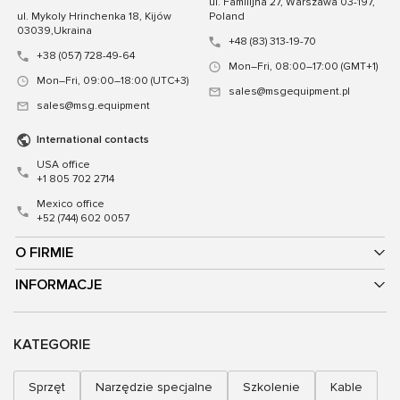
ul. Familijna 27, Warszawa 03-197,
ul. Mykoly Hrinchenka 18, Kijów
Poland
03039,Ukraina
+48 (83) 313-19-70
+38 (057) 728-49-64
Mon–Fri, 08:00–17:00 (GMT+1)
Mon–Fri, 09:00–18:00 (UTC+3)
sales@msgequipment.pl
sales@msg.equipment
International contacts
USA office
+1 805 702 2714
Mexico office
+52 (744) 602 0057
O FIRMIE
INFORMACJE
KATEGORIE
Sprzęt
Narzędzie specjalne
Szkolenie
Kable