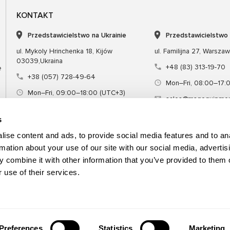
KONTAKT
Przedstawicielstwo na Ukrainie
Przedstawicielstwo
ul. Mykoly Hrinchenka 18, Kijów
ul. Familijna 27, Warsza
03039,Ukraina
+48 (83) 313-19-70
e
+38 (057) 728-49-64
Mon–Fri, 08:00–17:
Mon–Fri, 09:00–18:00 (UTC+3)
sales@msgequipmen
sales@msg.equipment
s
ise content and ads, to provide social media features and to an
rmation about your use of our site with our social media, advertis
 combine it with other information that you’ve provided to them o
Sprzęt
Narzędzie specjalne
Szkol
 use of their services.
Preferences
Statistics
Marketing