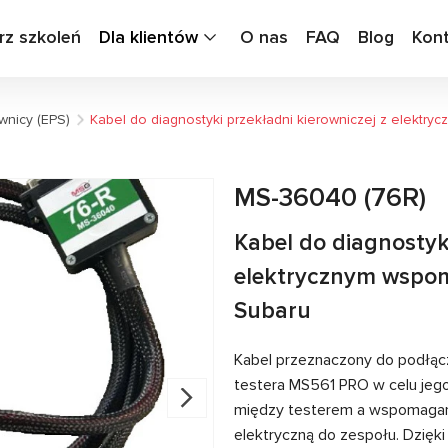
rz szkoleń
Dla klientów
O nas
FAQ
Blog
Kon
wnicy (EPS)
Kabel do diagnostyki przekładni kierowniczej z elekt
MS-36040 (76R)
Kabel do diagnostyki
elektrycznym wspo
Subaru
Kabel przeznaczony do podłąc
testera MS561 PRO w celu jeg
między testerem a wspomagani
elektryczną do zespołu. Dzięk