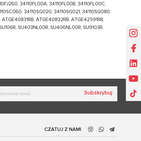
4110FJ260, 34110FL00A, 34110FL00B, 34110FL00C,
34110SC060, 34110SG020, 34110SG021, 34110SG080,
, ATGE40831RB, ATGE40832RB, ATGE42591RB,
 SU106R, SU403NL00R, SU406NL00R, SU9103R,
Subskrybuj
CZATUJ Z NAMI