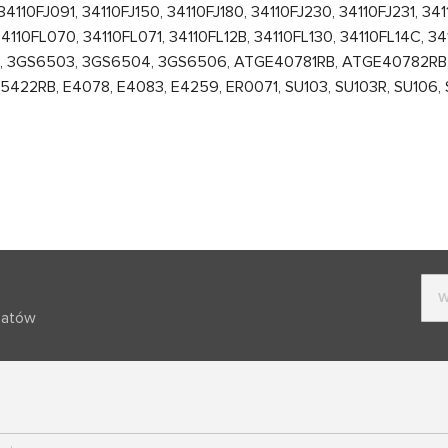
4110FJ091, 34110FJ150, 34110FJ180, 34110FJ230, 34110FJ231, 3
4110FL070, 34110FL071, 34110FL12B, 34110FL130, 34110FL14C, 
B, 3GS6503, 3GS6504, 3GS6506, ATGE40781RB, ATGE40782RB
22RB, E4078, E4083, E4259, ER0071, SU103, SU103R, SU106,
batów