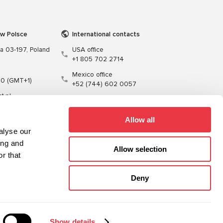
 w Polsce
International contacts
wa 03-197, Poland
USA office
+1 805 702 2714
Mexico office
00 (GMT+1)
+52 (744) 602 0057
t.pl
Allow all
alyse our
ing and
Allow selection
r that
enie
Kable
Oprogramowanie
Deny
Sitemap
Polityka prywatności
Show details