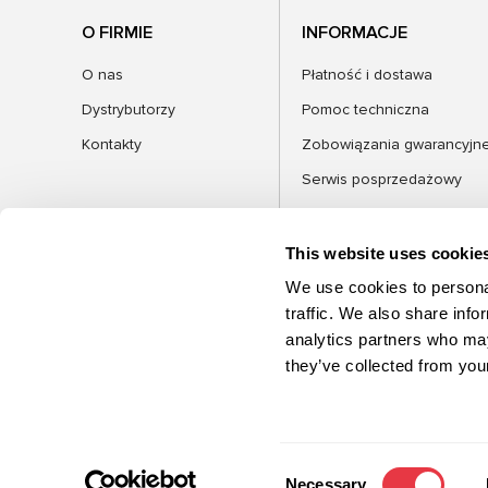
O FIRMIE
INFORMACJE
O nas
Płatność i dostawa
Dystrybutorzy
Pomoc techniczna
Kontakty
Zobowiązania gwarancyjn
Serwis posprzedażowy
FAQ
Blog
This website uses cookie
We use cookies to personal
traffic. We also share info
analytics partners who may
KATEGORIE
they’ve collected from your
©2026 MSG Equipment. Wszelkie prawa
zastrzeżone
Consent
Necessary