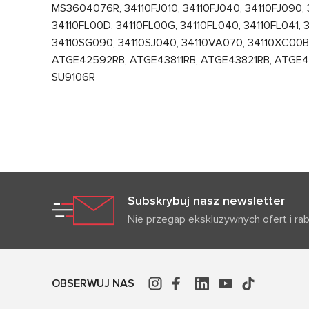
MS3604076R, 34110FJ010, 34110FJ040, 34110FJ090, 3
34110FL00D, 34110FL00G, 34110FL040, 34110FL041, 3
34110SG090, 34110SJ040, 34110VA070, 34110XC00
ATGE42592RB, ATGE43811RB, ATGE43821RB, ATGE454
SU9106R
Subskrybuj nasz newsletter
Nie przegap ekskluzywnych ofert i ra
OBSERWUJ NAS