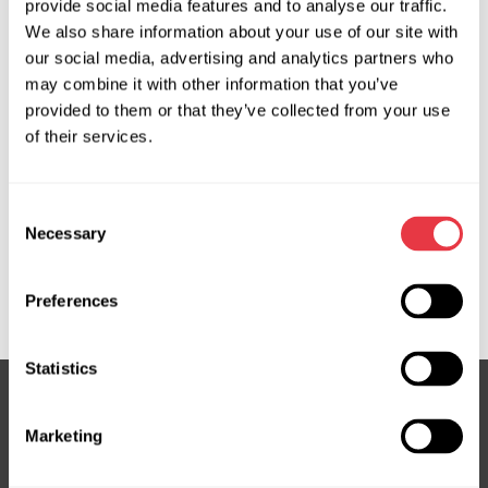
provide social media features and to analyse our traffic.
Producent:
MSG Equipment
We also share information about your use of our site with
our social media, advertising and analytics partners who
may combine it with other information that you’ve
provided to them or that they’ve collected from your use
Zapytaj o cenę
of their services.
OEM
Consent
Necessary
Selection
MS370089P, A1644601580, A2044600580,
A2044600680, A2044600780, G3063, G3084, HP26303,
ME303, ME303R, ME306, ME306R, ME9303, ME9306
Preferences
Statistics
Marketing
Subskrybuj nasz newsletter
Nie przegap ekskluzywnych ofert i rabatów