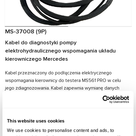
MS-37008 (9P)
Kabel do diagnostyki pompy
elektrohydraulicznego wspomagania układu
kierowniczego Mercedes
Kabel przeznaczony do podłączenia elektrycznego
wspomagania kierownicy do testera MS561 PRO w celu
jego zdiagnozowania. Kabel zapewnia wymianę danych
między testerem a wspomaganiem elektrycznym, a także
dostarcza energię elektryczną do zespołu. Dzięki
dopasowaniu złączy kablowych i wspomagania
elektrycznego zapewnione jest szybkie i niezawodne
This website uses cookies
połączenie.
We use cookies to personalise content and ads, to