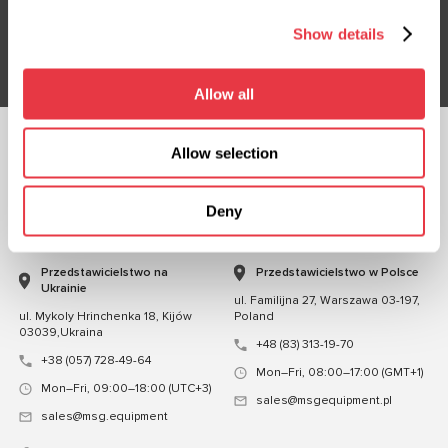
Show details
Subskrybuj
Allow all
Allow selection
OBSERWUJ NAS
CZATUJ Z NAMI
Deny
KONTAKT
Przedstawicielstwo na
Przedstawicielstwo w Polsce
Ukrainie
ul. Familijna 27, Warszawa 03-197,
ul. Mykoly Hrinchenka 18, Kijów
Poland
03039,Ukraina
+48 (83) 313-19-70
+38 (057) 728-49-64
Mon–Fri, 08:00–17:00 (GMT+1)
Mon–Fri, 09:00–18:00 (UTC+3)
sales@msgequipment.pl
sales@msg.equipment