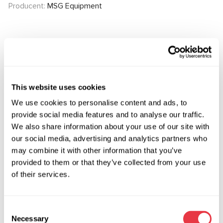
Producent:
MSG Equipment
Zapytaj o cenę
This website uses cookies
OEM
We use cookies to personalise content and ads, to
MS3701617P, 04551600, 04551700, 04551701, 04551702,
provide social media features and to analyse our traffic.
04551705, 04551800, 04551900, 1223847, 1230306,
We also share information about your use of our site with
1306015, 1307351, 1311236, 1318138, 1329715, 1340656,
our social media, advertising and analytics partners who
1345912, 1355114, 1357374, 1359552, 1364843, 1370305,
may combine it with other information that you’ve
1381586, 1419823, 1420184, 1430017, 1440414, 1450989,
provided to them or that they’ve collected from your use
of their services.
145189, 1466169, 1469601, 1475137, 1475253, 150344,
150346, 150347, 151432, 151489, 1520829, 1538410,
1543469, 1545071, 1545101300, 1557080, 1678087,
Consent
1680691, 1701794, 1708804, 1709121, 1730809, 1736876,
Necessary
Selection