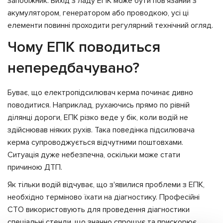
запобіжник. Вихід з ладу ЕПК може бути пов'язаний з
акумулятором, генератором або проводкою, усі ці
елементи повинні проходити регулярний технічний огляд.
Чому ЕПК поводиться
непередбачувано?
Буває, що електропідсилювач керма починає дивно
поводитися. Наприклад, рухаючись прямо по рівній
ділянці дороги, ЕПК різко веде у бік, коли водій не
здійснював ніяких рухів. Така поведінка підсилювача
керма супроводжується відчутними поштовхами.
Ситуація дуже небезпечна, оскільки може стати
причиною ДТП.
Як тільки водій відчуває, що з'явилися проблеми з ЕПК,
необхідно терміново їхати на діагностику. Професійні
СТО використовують для проведення діагностики
спеціальні стенди, що значно спрощує та прискорює