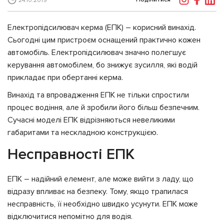
24.10.2019
Електропідсилювач керма (ЕПК) – корисний винахід.
Сьогодні цим пристроєм оснащений практично кожен
автомобіль. Електропідсилювач значно полегшує
керування автомобілем, бо знижує зусилля, які водій
прикладає при обертанні керма.
Винахід та впровадження ЕПК не тільки спростили
процес водіння, але й зробили його більш безпечним.
Сучасні моделі ЕПК відрізняються невеликими
габаритами та нескладною конструкцією.
Несправності ЕПК
ЕПК – надійний елемент, але може вийти з ладу, що
відразу впливає на безпеку. Тому, якщо трапилася
несправність, її необхідно швидко усунути. ЕПК може
відключитися непомітно для водія.