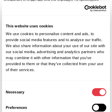
ремонт.
Контролер MS561 застосовується для перевірки
працездатності електричних рейок, колонок та
This website uses cookies
електрогідравлічних насосів підсилювачів кермового
управління. Прилад може запускати агрегат кермового
We use cookies to personalise content and ads, to
управління окремо від електросистеми авто, визначає та
provide social media features and to analyse our traffic.
видаляє помилки блоку керування підсилювачем.
We also share information about your use of our site with
Діагностика агрегатів проводиться як на автомобілі, так і
our social media, advertising and analytics partners who
may combine it with other information that you’ve
в демонтованому вигляді.
provided to them or that they’ve collected from your use
Переваги контролера:
of their services.
Швидко перевіряє агрегати;
Обладнаний вбудованим блоком живлення з силою
Consent
струму до 100 А;
Necessary
Selection
Планшет з вбудованою діагностичною програмою
(працює з декількома агрегатами концерну VAG);
Preferences
Оснащений OBDII роз'ємом для підключення будь-яких