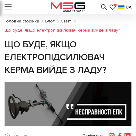
0
UA
Головна сторінка
Блог
Статті
Що буде, якщо електропідсилювач керма вийде з ладу?
ЩО БУДЕ, ЯКЩО
ЕЛЕКТРОПІДСИЛЮВАЧ
КЕРМА ВИЙДЕ З ЛАДУ?
Поділитися