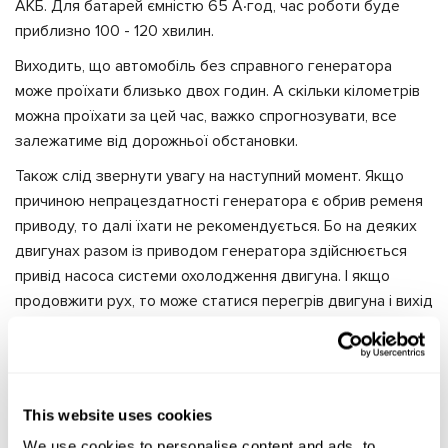
АКБ. Для батарей ємністю 65 А∙год, час роботи буде
приблизно 100 - 120 хвилин.
Виходить, що автомобіль без справного генератора
може проїхати близько двох годин. А скільки кілометрів
можна проїхати за цей час, важко спрогнозувати, все
залежатиме від дорожньої обстановки.
Також слід звернути увагу на наступний момент. Якщо
причиною непрацездатності генератора є обрив ременя
приводу, то далі їхати не рекомендується. Бо на деяких
двигунах разом із приводом генератора здійснюється
привід насоса системи охолодження двигуна. І якщо
продовжити рух, то може статися перегрів двигуна і вихід
його з ладу.
Для того, щоб з автовласником не відбувалися такі
неприємні події, необхідно слідкувати за станом свого
автомобіля, проходити регулярно технічне
This website uses cookies
обслуговування транспортного засобу, всіх його
We use cookies to personalise content and ads, to