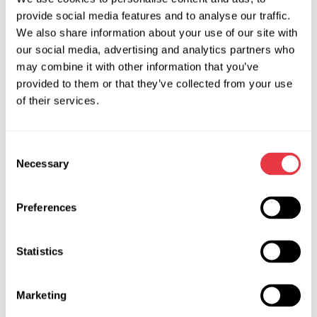
важливих елементів і систем. За наявності ознак
provide social media features and to analyse our traffic.
несправності, потрібно провести діагностику генератора.
We also share information about your use of our site with
Перевірити генератор можна в спеціалізованому сервісі.
our social media, advertising and analytics partners who
may combine it with other information that you’ve
Устаткування для діагностики генератора
provided to them or that they’ve collected from your use
У лінійці обладнання компанії MSG Equipment для
of their services.
діагностики генераторів і стартерів представлено
обладнання, що дає змогу забезпечити весь перелік
можливих робіт із діагностики:
Consent
Necessary
Selection
експрес-діагностика генератора на автомобілі, з
використанням тестерів:
MS016
,
MS015 COM
,
MS013
COM
;
Preferences
повна діагностика демонтованого агрегату на
стендах:
MS005
,
MS008
,
MS006 COM
,
MS002 COM
,
Statistics
MS004 COM
;
для діагностики вузлів генераторів, використовуються
Marketing
тестери:
MS012 COM
,
MS014
,
MS021
.