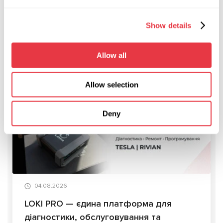
Довідатися більше про можливості
обладнання для
діагностики стартерів і генераторів
можна на сайті або
Show details
зв'язавшись з менеджерами компанії.
Allow all
Allow selection
АКТУАЛЬНІ НОВИНИ
Deny
СТАТТІ
04.08.2026
LOKI PRO — єдина платформа для
діагностики, обслуговування та