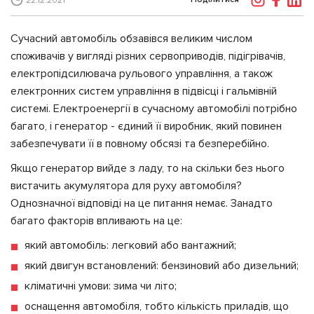
22.12.2021
Сучасний автомобіль обзавівся великим числом
споживачів у вигляді різних сервоприводів, підігрівачів,
електропідсилювача рульового управління, а також
електронних систем управління в підвісці і гальмівній
системі. Електроенергії в сучасному автомобілі потрібно
багато, і генератор - єдиний її виробник, який повинен
забезпечувати її в повному обсязі та безперебійно.
Якщо генератор вийде з ладу, то на скільки без нього
вистачить акумулятора для руху автомобіля?
Однозначної відповіді на це питання немає. Занадто
багато факторів впливають на це:
який автомобіль: легковий або вантажний;
який двигун встановлений: бензиновий або дизельний;
кліматичні умови: зима чи літо;
оснащення автомобіля, тобто кількість приладів, що