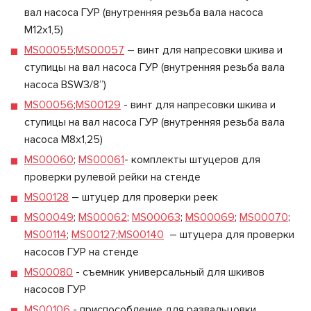
вал насоса ГУР (внутренняя резьба вала насоса
М12х1,5)
MS00055
;
MS00057
– винт для напресовки шкива и
ступицы на вал насоса ГУР (внутренняя резьба вала
насоса BSW3/8”)
MS00056
;
MS00129
- винт для напресовки шкива и
ступицы на вал насоса ГУР (внутренняя резьба вала
насоса М8х1,25)
MS00060
;
MS00061
- комплекты штуцеров для
проверки рулевой рейки на стенде
MS00128
– штуцер для проверки реек
MS00049
;
MS00062
;
MS00063
;
MS00069
;
MS00070
;
MS00114
;
MS00127
;
MS00140
– штуцера для проверки
насосов ГУР на стенде
MS00080
- съемник универсальный для шкивов
насосов ГУР
MS00106
- приспособление для развальцовки