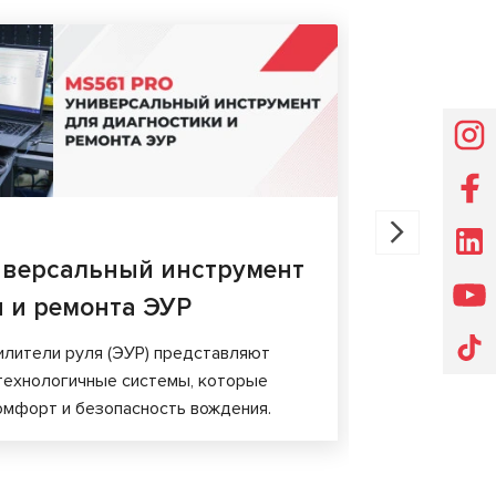
НОВОСТИ
06.03.202
иверсальный инструмент
Новый к
и и ремонта ЭУР
диагнос
лители руля (ЭУР) представляют
технологичные системы, которые
омфорт и безопасность вождения.