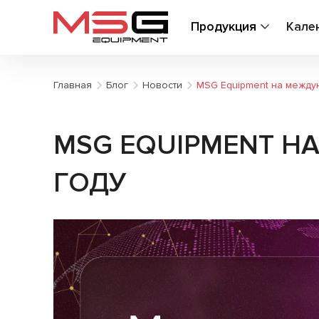
Продукция
Кале
Главная
Блог
Новости
MSG Equipment на между
MSG EQUIPMENT Н
ГОДУ