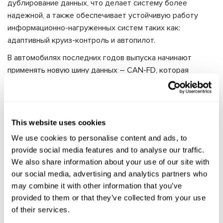
дублирование данных, что делает систему более
надежной, а также обеспечивает устойчивую работу
информационно-нагруженных систем таких как:
адаптивный круиз-контроль и автопилот.
В автомобилях последних годов выпуска начинают
применять новую шину данных – CAN-FD, которая
обеспечивает более высокую скорость передачи
данных (до 8 Мбит/с) и позволяет передавать больший
объем данных в одном сообщении. Некоторые
автомобили VAG Group используют шину данных FlexRay.
This website uses cookies
Шина FlexRay отличается от остальных
We use cookies to personalise content and ads, to
дифференциальным способом передачи данных,
provide social media features and to analyse our traffic.
которая происходит по заданному расписанию, что
We also share information about your use of our site with
обеспечивает быстродействие и высокую надёжность
our social media, advertising and analytics partners who
передачи данных. А также существую электроусилители
may combine it with other information that you’ve
руля, которые управляются уникальными спецсигналами.
provided to them or that they’ve collected from your use
of their services.
Тестер
MS561
PRO
способен запускать