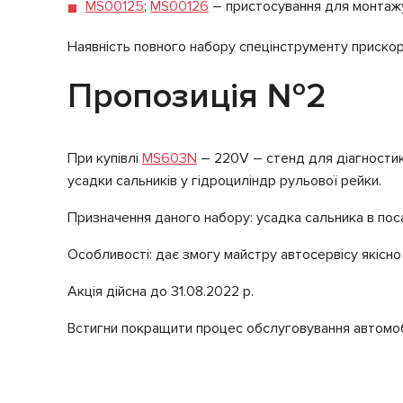
MS00125
;
MS00126
– пристосування для монтажу 
Наявність повного набору спецінструменту прискор
Пропозиція №2
При купівлі
MS603N
– 220V – стенд для діагностик
усадки сальників у гідроциліндр рульової рейки.
Призначення даного набору: усадка сальника в поса
Особливості: дає змогу майстру автосервісу якісно
Акція дійсна до 31.08.2022 р.
Встигни покращити процес обслуговування автомоб