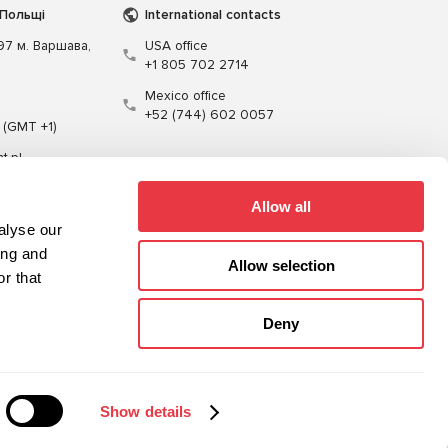
 Польщі
International contacts
197 м. Варшава,
USA office
+1 805 702 2714
Mexico office
+52 (744) 602 0057
 (GMT +1)
t.pl
Allow all
alyse our
ing and
Allow selection
r that
Кабелі
Програмне забезпечення
Deny
Карта сайту
Політика конфіденційності
Show details