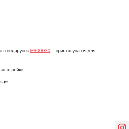
те в подарунок
MS00030
– пристосування для
ьової рейки.
сце.