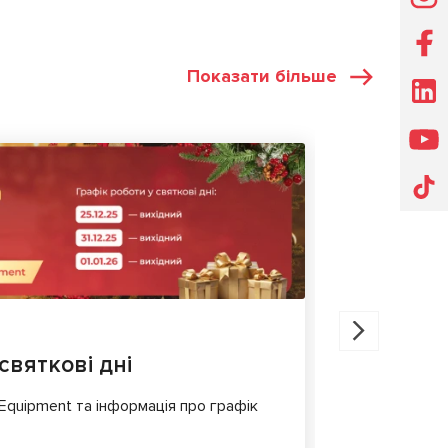
Показати більше
НОВИНИ
30.07.202
святкові дні
MS561 P
для діа
 Equipment та інформація про графік
Сучасні еле