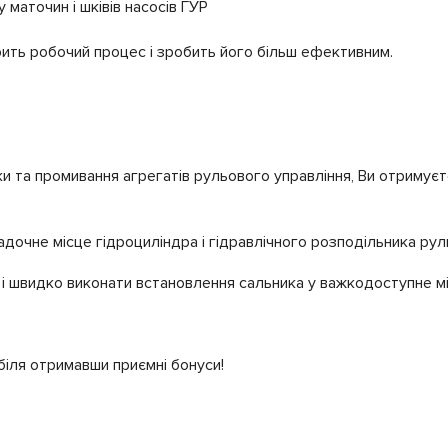
маточин і шківів насосів ГУР
ить робочий процес і зробить його більш ефективним.
и та промивання агрегатів рульового управління, Ви отримує
дочне місце гідроциліндра і гідравлічного розподільника рул
 і швидко виконати встановлення сальника у важкодоступне мі
іля отримавши приємні бонуси!