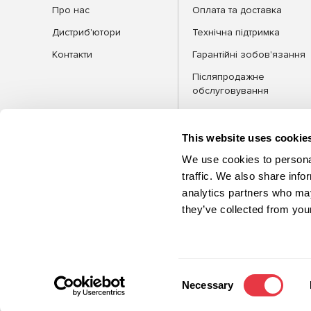
Про нас
Оплата та доставка
Дистриб'ютори
Технічна підтримка
Контакти
Гарантійні зобов'язання
Післяпродажне
обслуговування
FAQ
Блог
This website uses cookie
We use cookies to personal
traffic. We also share info
analytics partners who may
КАТЕГОРІЇ
Обла
they’ve collected from your
©2026 MSG Equipment. Усі права
захищені
Consent
Necessary
Selection