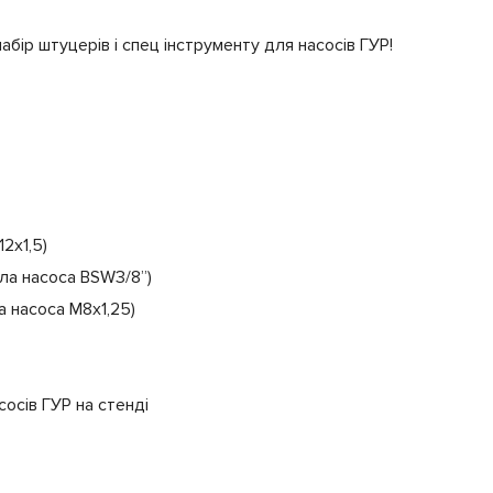
бір штуцерів і спец інструменту для насосів ГУР!
2х1,5)
ала насоса BSW3/8”)
а насоса М8х1,25)
осів ГУР на стенді