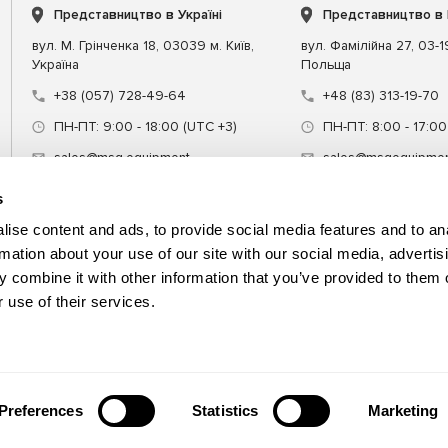
Представництво в Україні
Представництво в
вул. М. Грінченка 18, 03039 м. Київ,
вул. Фамілійна 27, 03-
Україна
Польща
+38 (057) 728-49-64
+48 (83) 313-19-70
ПН-ПТ: 9:00 - 18:00 (UTC +3)
ПН-ПТ: 8:00 - 17:00
sales@msg.equipment
sales@msgequipmen
s
ise content and ads, to provide social media features and to an
rmation about your use of our site with our social media, advertis
 combine it with other information that you’ve provided to them o
днання
Спецінструмент
Навчання
 use of their services.
Preferences
Statistics
Marketing