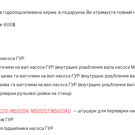
в гідропідсилювача керма, в подарунок Ви отримуєте повний на
е 600$.
в насоса ГУР
точини на вал насоса ГУР (внутрішнє різьблення вала насоса М1
шківа та маточини на вал насоса ГУР (внутрішнє різьблення в
ківа та маточини на вал насоса ГУР (внутрішнє різьблення вал
ревірки рульової рейки на стенді
070
;
MS00114
;
MS00127
;
MS00140
– штуцери для перевірки нас
сів ГУР
я підшипника насоса ГУР