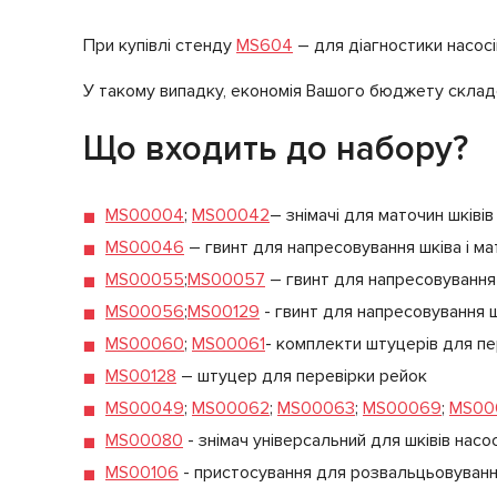
При купівлі стенду
MS604
– для діагностики насосі
У такому випадку, економія Вашого бюджету склад
Що входить до набору?
MS00004
;
MS00042
– знімачі для маточин шківі
MS00046
– гвинт для напресовування шківа і ма
MS00055
;
MS00057
– гвинт для напресовування 
MS00056
;
MS00129
- гвинт для напресовування ш
MS00060
;
MS00061
- комплекти штуцерів для пе
MS00128
– штуцер для перевірки рейок
MS00049
;
MS00062
;
MS00063
;
MS00069
;
MS00
MS00080
- знімач універсальний для шківів насо
MS00106
- пристосування для розвальцьовуванн