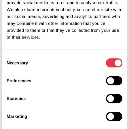
provide social media features and to analyse our traffic.
гарантійного ремонту.
We also share information about your use of our site with
Гарантійні зобов'язання не поширюються, якщо:
our social media, advertising and analytics partners who
may combine it with other information that you’ve
Використання виробу проводилося з метою, що не
provided to them or that they’ve collected from your use
відповідають його прямому призначенню.
of their services.
Виріб експлуатувався з порушенням вимог Інструкції з
експлуатації.
Consent
На корпусі товару та/або його комплектуючих є сліди
Necessary
Selection
механічного впливу, не пов'язані з його нормальною
експлуатацією.
Мало місце неправильне підключення до електричних
Preferences
мереж, наприклад:
Statistics
відсутність захисного заземлення;
підвищена чи знижена напруга;
Marketing
використання подовжувачів, переріз яких не відповідає
потужності устаткування, що використовується;