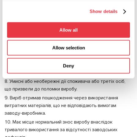
і т.п.
Show details
Присутні сліди стороннього втручання спроби
самостійного ремонту або зміна конструкції виробу без
Allow all
відома виробника.
Присутні пошкодження, викликані потраплянням
Allow selection
всередину виробу сторонніх предметів, речовин, рідин,
виріб зазнав впливу вологи, кислот, відкритого вогню.
Виріб отримав пошкодження, спричинене діями
Deny
непереборної сили (пожежа, землетрус, повінь тощо).
Умисні або необережні дії споживача або третіх осіб,
що призвели до поломки виробу.
Виріб отримав пошкодження через використання
витратних матеріалів, що не відповідають вимогам
заводу-виробника.
Має місце нормальний знос виробу внаслідок
тривалого використання за відсутності заводських