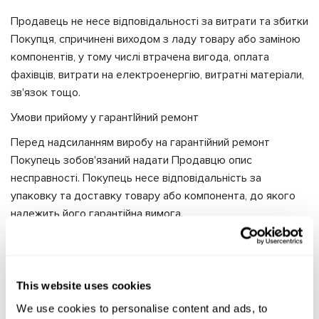
Продавець не несе відповідальності за витрати та збитки
Покупця, спричинені виходом з ладу товару або заміною
компонентів, у тому числі втрачена вигода, оплата
фахівців, витрати на електроенергію, витратні матеріали,
зв'язок тощо.
Умови прийому у гарантIйний ремонт
Перед надсиланням виробу на гарантійний ремонт
Покупець зобов'язаний надати Продавцю опис
несправності. Покупець несе відповідальність за
упаковку та доставку товару або компонента, до якого
належить його гарантійна вимога.
Покупець повинен надати повну допомогу Продавцю для
виконання прийнятих на себе гарантійних зобов'язань.
Якщо випадок було визнано гарантійним і при цьому
This website uses cookies
усунення несправності пов'язане із значними витратами,
We use cookies to personalise content and ads, to
Продавець має право замінити товар на новий замість