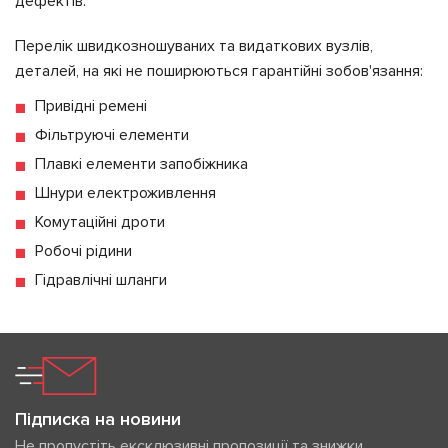
дефектів.
Перелік швидкозношуваних та видаткових вузлів,
деталей, на які не поширюються гарантійні зобов'язання:
Привідні ремені
Фільтруючі елементи
Плавкі елементи запобіжника
Шнури електроживлення
Комутаційні дроти
Робочі рідини
Гідравлічні шланги
Підписка на новини
Не пропустіть ексклюзивні пропозиції та знижки