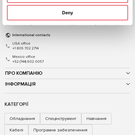
+38 (057) 728-49-64
+48 (83) 313-19-70
Deny
ПН-ПТ: 9:00 - 18:00 (UTC +3)
ПН-ПТ: 8:00 - 17:00 (GMT +1)
sales@msg.equipment
sales@msgequipment.pl
International contacts
USA office
+1 805 702 2714
Mexico office
+52 (744) 602 0057
ПРО КОМПАНІЮ
ІНФОРМАЦІЯ
КАТЕГОРІЇ
Обладнання
Спецінструмент
Навчання
Кабелі
Програмне забезпечення