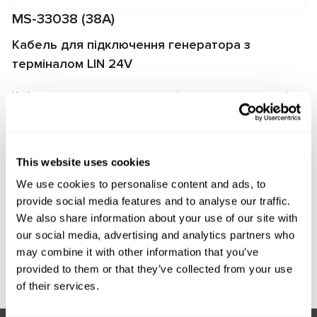
MS-33038 (38A)
Кабель для підключення генератора з
терміналом LIN 24V
Кабель використовується для діагностики генераторів
на стендах MS002A/MS005/MS005A/MS008. Кабель
дозволяє швидко та правильно підключити генератор
до стенда, а також забезпечує надійний обмін даними
This website uses cookies
між регулятором напруги генератора та стендом.
We use cookies to personalise content and ads, to
Виробник:
MSG Equipment
provide social media features and to analyse our traffic.
We also share information about your use of our site with
our social media, advertising and analytics partners who
may combine it with other information that you’ve
Запит ціни
provided to them or that they’ve collected from your use
of their services.