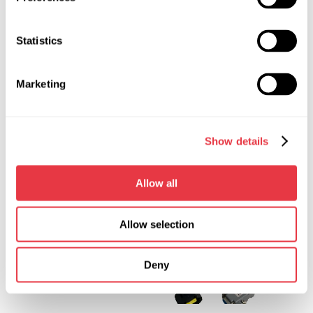
Statistics
Marketing
MS-33017 (17A)
MS-33018 (18A)
Кабель для
Кабель для
Show details
підключення
підключення
генератора з
генератора з
терміналами S/L
терміналами L/IG/FR
Allow all
Allow selection
Deny