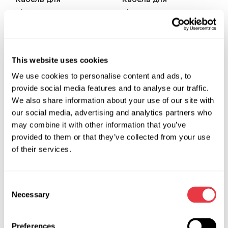
підключення
підключення
генератора з
генератора з
терміналами L/DFM
терміналами L/IGN
This website uses cookies
We use cookies to personalise content and ads, to
provide social media features and to analyse our traffic.
We also share information about your use of our site with
our social media, advertising and analytics partners who
may combine it with other information that you’ve
provided to them or that they’ve collected from your use
MS-33013 (13A)
MS-33015 (15A)
of their services.
Кабель для
Кабель для
підключення
підключення
генератора з
генератора з
Consent
Necessary
Selection
терміналами L/IGN
терміналом SIG
Preferences