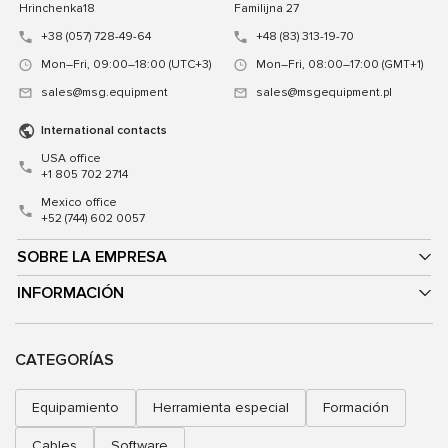
Hrinchenka18
Familijna 27
+38 (057) 728-49-64
+48 (83) 313-19-70
Mon–Fri, 09:00–18:00 (UTC+3)
Mon–Fri, 08:00–17:00 (GMT+1)
sales@msg.equipment
sales@msgequipment.pl
International contacts
USA office
+1 805 702 2714
Mexico office
+52 (744) 602 0057
SOBRE LA EMPRESA
INFORMACIÓN
CATEGORÍAS
Equipamiento
Herramienta especial
Formación
Cables
Software