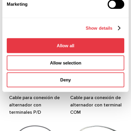
MS-33017 (17A)
MS-33018 (18A)
Marketing
Cable para conexión de
Cable para conexión de
alternador con
alternador con
terminales S/L
terminales L/IG/FR
Show details
Allow all
Allow selection
Deny
MS-33019 (19A)
MS-33020 (20A)
Cable para conexión de
Cable para conexión de
alternador con
alternador con terminal
terminales P/D
COM