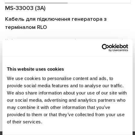
MS-33003 (3A)
Кабель для підключення генератора з
терміналом RLO
Кабель використовується для діагностики генераторів
на стендах MS002A/MS005/MS005A/MS008. Кабель
дозволяє швидко та правильно підключити генератор
до стенда, а також забезпечує надійний обмін даними
This website uses cookies
між регулятором напруги генератора та стендом.
We use cookies to personalise content and ads, to
Виробник:
MSG Equipment
provide social media features and to analyse our traffic.
We also share information about your use of our site with
our social media, advertising and analytics partners who
may combine it with other information that you’ve
Запит ціни
provided to them or that they’ve collected from your use
of their services.