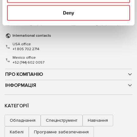
+38 (057) 728-49-64
+48 (83) 313-19-70
Deny
ПН-ПТ: 9:00 - 18:00 (UTC +3)
ПН-ПТ: 8:00 - 17:00 (GMT +1)
sales@msg.equipment
sales@msgequipment.pl
International contacts
USA office
+1 805 702 2714
Mexico office
+52 (744) 602 0057
ПРО КОМПАНІЮ
ІНФОРМАЦІЯ
КАТЕГОРІЇ
Обладнання
Спецінструмент
Навчання
Кабелі
Програмне забезпечення