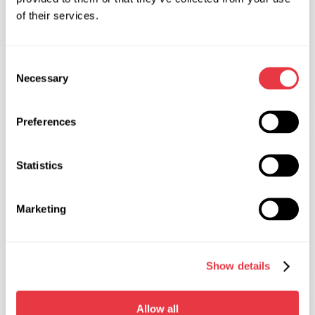
of their services.
07.03.2019
Consent
Вітаємо з Міжнародним жіночим днем - 8
Necessary
Selection
Березня!
Preferences
НОВИНИ
Statistics
Marketing
28.12.2018
Вітаємо з Новим 2019 роком і Різдвом!
Show details
НОВИНИ
Allow all