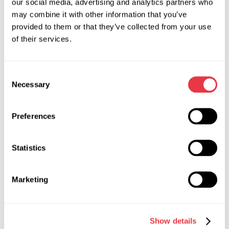
our social media, advertising and analytics partners who
сподіваємося, що отримані досягнення допоможуть усім
may combine it with other information that you’ve
нам у відновленні цих агрегатів.
provided to them or that they’ve collected from your use
of their services.
Consent
АКТУАЛЬНІ НОВИНИ
Necessary
Selection
НОВИНИ
Preferences
Statistics
19.01.2026
Marketing
MSG Equipment на міжнародних
виставках у 2026 році
Show details
У 2026 році MSG Equipment буде представлено