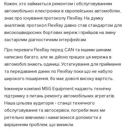
Кожен, хто займається ремонтом і обслуговуванням
автомобільної електроніки в європейських автомобілях,
знає про існування протоколу FlexRay. На думку
аналітиків, протокол FlexRay давно став стандартом для
високошвидкісних бортових мереж і прийшов на зміну
застарілим діагностичним інтерфейсам.
Про переваги FlexRay перед CAN та іншими шинами
написано багато, але як дійсно працює ця мережа в
автомобілі знають одиниці. Устаткування для приймання
та передавання даних по FlexRay поки що не набуло
широкого поширення, бо має доволі високу вартість.
Інженери компанії MSG Еquipment надають технічну
підтримку з питань ремонту автомобільних агрегатів.
Наша цільова аудиторія - станції технічного
обслуговування та автосервіси, потреби яких ми
ретельно вивчаємо і намагаємося допомогти з
вирішенням проблем, що виникли.