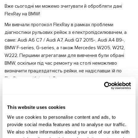
Вже сьогодні ми можемо зчитувати й обробляти дані
FlexRay на BMW!
Ми вивчали протокол FlexRay в рамках проблеми
діагностики рульових рейок з електропідсилювачем, а
саме: Audi A6 C7 / Audi A7, Audi Q7 2015-, Audi A4 B9-,
BMW F-series, G-series, а також Mercedes W205, W212,
W222. Першими агрегатами для вивчення були обрані
BMW, оскільки під час ремонту на столі неможливо
визначити працездатність рейки, не надіславши їй по
FlexRay потрібні дані. Другим нашим кроком стала
діагностика і прошивка рейок Audi. На відміну від BMW, ці
рейки можуть запуститися на столі, якщо вони
працездатні, але в разі, якщо критичні помилки записані в
This website uses cookies
пам'яті, навіть фізичне виправлення нічого не дасть: рейку
необхідно перепрошивати. Ми не зупиняємося на
We use cookies to personalise content and ads, to
provide social media features and to analyse our traffic.
досягнутому і далі плануємо робити рейки Mercedes.
We also share information about your use of our site with
Щоб досягти успіху, ми виконали дуже велику роботу і